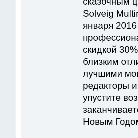
сказочным ц
Solveig Mult
января 2016
профессиона
скидкой 30%
близким отл
лучшими мом
редакторы и 
упустите во
заканчивает
Новым Годом