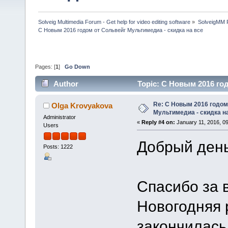
Solveig Multimedia Forum - Get help for video editing software
»
SolveigMM P
C Новым 2016 годом от Сольвейг Мультимедиа - скидка на все
Pages: [
1
]
Go Down
Author
Topic: C Новым 2016 го
times)
Re: C Новым 2016 годом
Olga Krovyakova
Мультимедиа - скидка н
Administrator
«
Reply #4 on:
January 11, 2016, 0
Users
Добрый день
Posts: 1222
Спасибо за 
Новогодняя 
закончилась