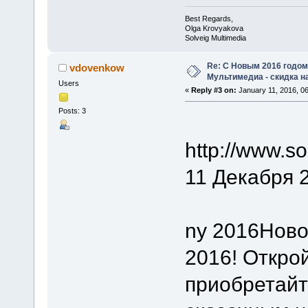
Best Regards,
Olga Krovyakova
Solveig Multimedia
Re: C Новым 2016 годом
vdovenkow
Мультимедиа - скидка н
Users
«
Reply #3 on:
January 11, 2016, 0
Posts: 3
http://www.s
11 Декабря 
ny 2016Ново
2016! Откро
приобретай