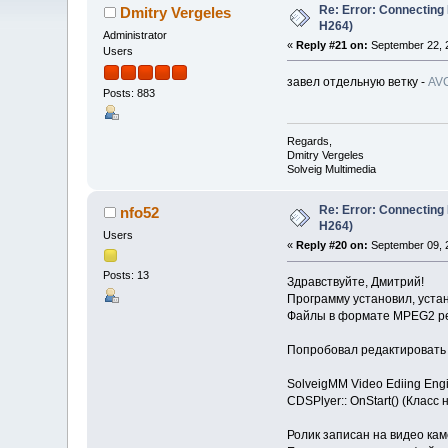
Re: Error: Connecting
Dmitry Vergeles
H264)
Administrator
«
Reply #21 on:
September 22, 2
Users
завел отдельную ветку -
AVC
Posts: 883
Regards,
Dmitry Vergeles
Solveig Multimedia
Re: Error: Connecting
nfo52
H264)
Users
«
Reply #20 on:
September 09, 2
Posts: 13
Здравствуйте, Дмитрий!
Программу установил, уста
Файлы в формате MPEG2 ре
Попробовал редактировать
SolveigMM Video Ediing Engi
CDSPlyer:: OnStart() (Класс
Ролик записан на видео ка