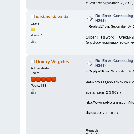
«
Last Edit: September 08, 2009,
Re: Error: Connecting
vasiavasiavasia
H264)
Users
«
Reply #17 on:
September 07, 
Posts: 1
Super !!! It`s work !!! Огромн
(а с форумом какая то фигня
Re: Error: Connecting
Dmitry Vergeles
H264)
Administrator
«
Reply #16 on:
September 07, 
Users
немного задержались со сб
Posts: 883
вот апдейт. 2.3.909.7
http://www.solveigmm.com/fi
Ждем результатов.
Regards,