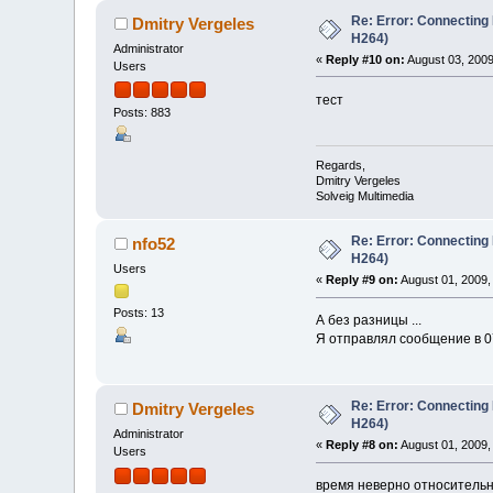
Re: Error: Connecting
Dmitry Vergeles
H264)
Administrator
«
Reply #10 on:
August 03, 2009
Users
тест
Posts: 883
Regards,
Dmitry Vergeles
Solveig Multimedia
Re: Error: Connecting
nfo52
H264)
Users
«
Reply #9 on:
August 01, 2009,
Posts: 13
А без разницы ...
Я отправлял сообщение в 07
Re: Error: Connecting
Dmitry Vergeles
H264)
Administrator
«
Reply #8 on:
August 01, 2009,
Users
время неверно относительн