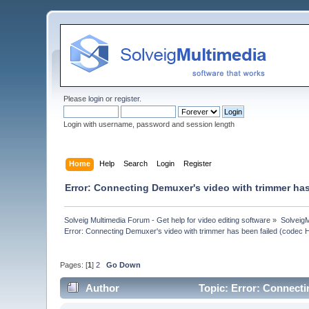
Please
login
or
register
.
Login with username, password and session length
Home
Help
Search
Login
Register
Error: Connecting Demuxer's video with trimmer has
Solveig Multimedia Forum - Get help for video editing software
»
Solveig
Error: Connecting Demuxer's video with trimmer has been failed (codec 
Pages: [
1
]
2
Go Down
Author
Topic: Error: Connecti