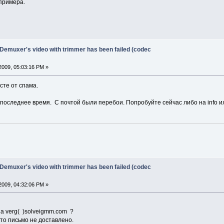
примера.
 Demuxer's video with trimmer has been failed (codec
2009, 05:03:16 PM »
сте от спама.
последнее время. С почтой были перебои. Попробуйте сейчас либо на info ил
 Demuxer's video with trimmer has been failed (codec
2009, 04:32:06 PM »
а verg( )solveigmm.com ?
то письмо не доставлено.