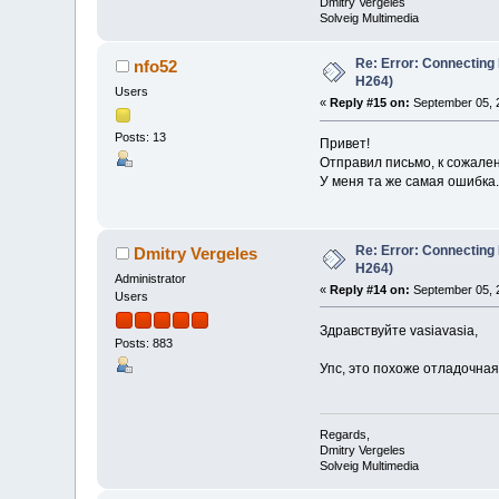
Dmitry Vergeles
Solveig Multimedia
Re: Error: Connecting
nfo52
H264)
Users
«
Reply #15 on:
September 05, 2
Posts: 13
Привет!
Отправил письмо, к сожале
У меня та же самая ошибка.
Re: Error: Connecting
Dmitry Vergeles
H264)
Administrator
«
Reply #14 on:
September 05, 
Users
Здравствуйте vasiavasia,
Posts: 883
Упс, это похоже отладочная
Regards,
Dmitry Vergeles
Solveig Multimedia