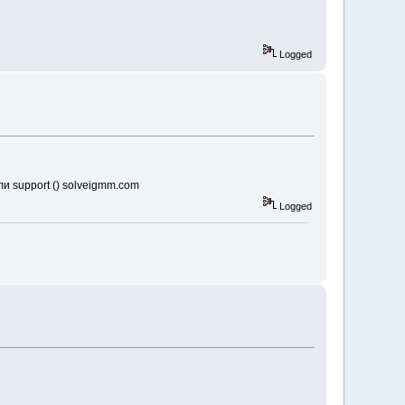
Logged
и support () solveigmm.com
Logged