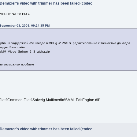
 Demuxer's video with trimmer has been failed (codec
2009, 01:41:38 PM »
 September 03, 2009, 09:24:35 PM
 alpha С поддержкой AVC видео в MPEg -2 PS/TS. редактирование с точностью до кадра.
тирует Ваш файл.
igMM_Video_Splitter_2_3_alpha.zip
ие возможных проблем
Files\Common Files\Solveig Multimedia\SMM_EditEngine.dll"
 Demuxer's video with trimmer has been failed (codec