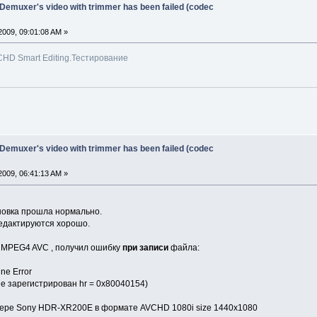
 Demuxer's video with trimmer has been failed (codec
009, 09:01:08 AM »
HD Smart Editing.Тестирование
 Demuxer's video with trimmer has been failed (codec
009, 06:41:13 AM »
новка прошла нормально.
дактируются хорошо.
 MPEG4 AVC , получил ошибку
при записи
файла:
ne Error
 не зарегистрирован hr = 0x80040154)
мере Sony HDR-XR200E в формате AVCHD 1080i size 1440x1080