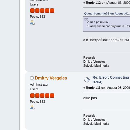
«
Reply #12 on:
August 03, 2009
Users
Quote from: nfo52 on August 01
Posts: 883
А без разницы ...
Я отправлял сообщение в 07:2
а в настройках профиля вы 
Regards,
Dmitry Vergeles
Solveig Multimedia
Re: Error: Connecting
Dmitry Vergeles
H264)
Administrator
«
Reply #11 on:
August 03, 2009
Users
еще раз
Posts: 883
Regards,
Dmitry Vergeles
Solveig Multimedia