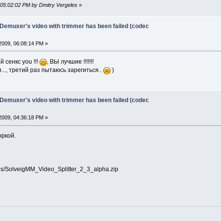
 05:02:02 PM by Dmitry Vergeles
»
 Demuxer's video with trimmer has been failed (codec
2009, 06:08:14 PM »
ый сенкс you !!!
, ВЫ лучшие !!!!!!!
..., третий раз пытаюсь зарегиться..
)
 Demuxer's video with trimmer has been failed (codec
2009, 04:36:18 PM »
оркой.
les/SolveigMM_Video_Splitter_2_3_alpha.zip