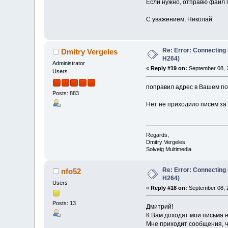
Если нужно, отправю файл 
С уважением, Николай
Re: Error: Connecting
Dmitry Vergeles
H264)
Administrator
«
Reply #19 on:
September 08, 
Users
поправил адрес в Вашем по
Posts: 883
Нет не приходило писем за 
Regards,
Dmitry Vergeles
Solveig Multimedia
Re: Error: Connecting
nfo52
H264)
Users
«
Reply #18 on:
September 08, 
Posts: 13
Дмитрий!
К Вам доходят мои письма н
Мне приходит сообщения, ч