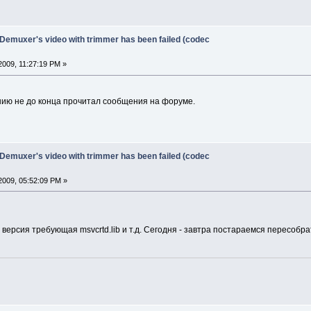
 Demuxer's video with trimmer has been failed (codec
009, 11:27:19 PM »
нию не до конца прочитал сообщения на форуме.
 Demuxer's video with trimmer has been failed (codec
2009, 05:52:09 PM »
 версия требующая msvcrtd.lib и т.д. Сегодня - завтра постараемся пересобра