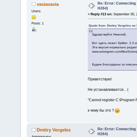
Re: Error: Connecting
vasiavasia
H264)
Users
«
Reply #13 on:
September 05, 
Posts: 1
Quote from: Dmitry Vergeles on
Здравствуйте Николай,
Вот здесь лежит Splitter 2.3
Эта версия нормально редак
www.solveigmm.com/files/Solve
Будем благодарны за описан
Приветствую!
Не устанавливается... (
"Cannot register C:\Program 
к чему бы это ?
Re: Error: Connecting
Dmitry Vergeles
H264)
Administrator