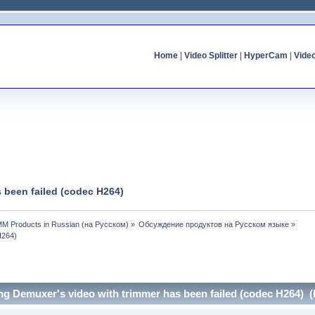
Home
|
Video Splitter
|
HyperCam
|
Vide
 been failed (codec H264)
MM Products in Russian (на Русском)
»
Обсуждение продуктов на Русском языке
»
H264)
ng Demuxer's video with trimmer has been failed (codec H264) 