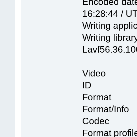
Encoded d
16:28:44 / U
Writing app
Writing lib
Lavf56.36.10
Video
ID 
Format
Format/In
Codec
Format pr