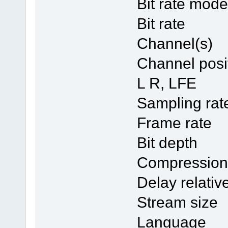
Bit rate 
Bit rate
Channel(s
Channel pos
L R, LFE
Sampling 
Frame rate
Bit depth
Compressi
Delay relati
Stream si
Languag