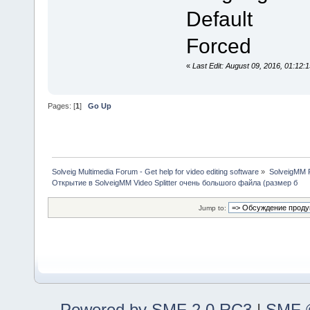
Default
Forced
«
Last Edit: August 09, 2016, 01:12
Pages: [
1
]
Go Up
Solveig Multimedia Forum - Get help for video editing software
»
SolveigMM P
Открытие в SolveigMM Video Splitter очень большого файла (размер б
Jump to:
Powered by SMF 2.0 RC3
|
SMF ©