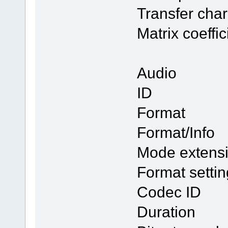
Transfer char
Matrix coef
Audio
ID 
Format
Format/In
Mode exten
Format settin
Codec I
Duratio