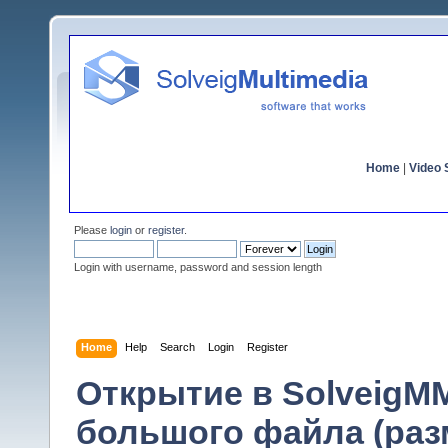
Home
|
Video S
Please
login
or
register
.
Login with username, password and session length
Home
Help
Search
Login
Register
Открытие в SolveigMM 
большого файла (раз