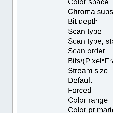
Color sp
Chroma sub
Bit dept
Scan type
Scan type, s
Scan order
Bits/(Pixel
Stream si
Default
Forced
Color ran
Color prim