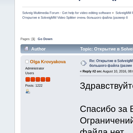
Solveig Multimedia Forum - Get help for video editing software
»
SolveigMM P
Открытие в SolveigMM Video Splitter очень большого файла (размер б
Pages: [
1
]
Go Down
Author
Topic: Открытие в Solv
107733 times)
Re: Открытие в SolveigMM
Olga Krovyakova
большого файла (разме
Administrator
«
Reply #2 on:
August 10, 2016, 08
Users
Здравствуйт
Posts: 1222
Спасибо за 
Ограничений
файла нет.