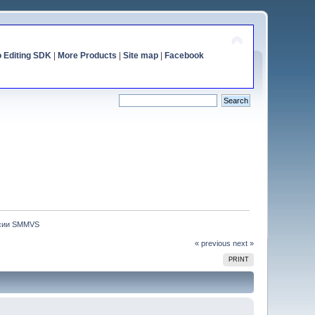
o Editing SDK
|
More Products
|
Site map
|
Facebook
сии SMMVS
« previous
next »
PRINT