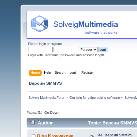
Please
login
or
register
.
Login with username, password and session length
Home
Help
Search
Login
Register
Версии SMMVS
Solveig Multimedia Forum - Get help for video editing software
»
Solveig
Pages: [
1
]
Go Down
Author
Topic: Версии SMMVS 
Re: Версии SMMVS
Olga Krovyakova