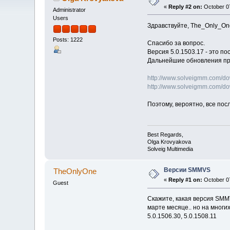
«
Reply #2 on:
October 07
Administrator
Users
Здравствуйте, The_Only_On
Posts: 1222
Спасибо за вопрос.
Версия 5.0.1503.17 - это п
Дальнейшие обновления про
http://www.solveigmm.com/d
http://www.solveigmm.com/d
Поэтому, вероятно, все по
Best Regards,
Olga Krovyakova
Solveig Multimedia
Версии SMMVS
TheOnlyOne
«
Reply #1 on:
October 07
Guest
Скажите, какая версия SMM
марте месяце.. но на многих
5.0.1506.30, 5.0.1508.11