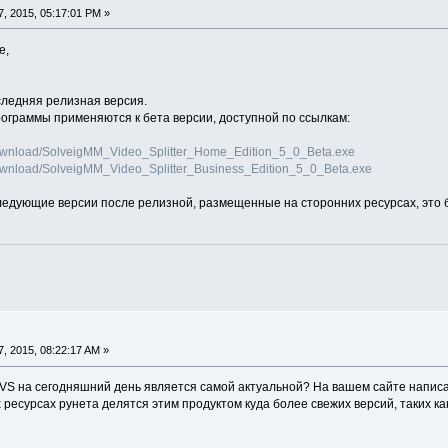
, 2015, 05:17:01 PM »
e,
оследняя релизная версия.
граммы применяются к бета версии, доступной по ссылкам:
ownload/SolveigMM_Video_Splitter_Home_Edition_5_0_Beta.exe
ownload/SolveigMM_Video_Splitter_Business_Edition_5_0_Beta.exe
следующие версии после релизной, размещенные на сторонних ресурсах, это 
, 2015, 08:22:17 AM »
VS на сегодняшний день является самой актуальной? На вашем сайте написа
 ресурсах рунета делятся этим продуктом куда более свежих версий, таких как 5