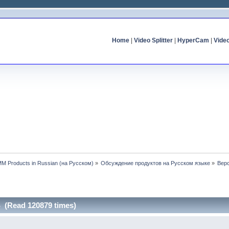
Home
|
Video Splitter
|
HyperCam
|
Vide
MM Products in Russian (на Русском)
»
Обсуждение продуктов на Русском языке
»
Вер
(Read 120879 times)