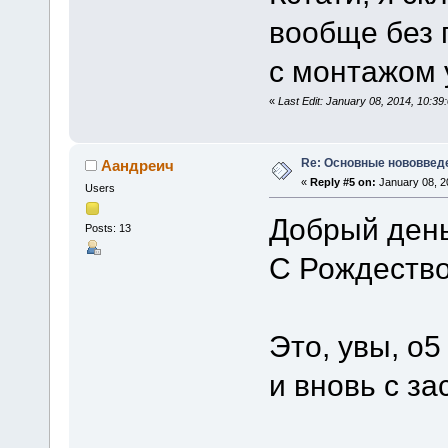
вообще без 
с монтажом у
«
Last Edit: January 08, 2014, 10:3
Re: Основные нововведе
Аандреич
«
Reply #5 on:
January 08, 2
Users
Добрый день
Posts: 13
С Рождество
Это, увы, о5
и вновь с з