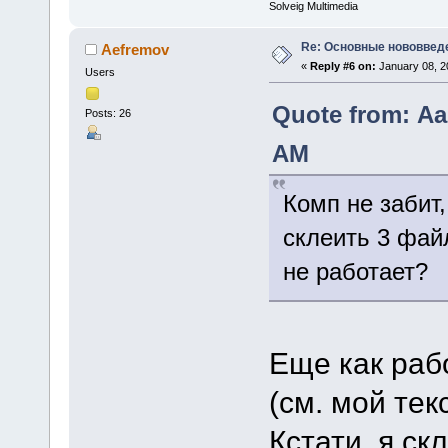
Solveig Multimedia
Re: Основные нововведе
Aefremov
«
Reply #6 on:
January 08, 2
Users
Quote from: Аа
Posts: 26
AM
Комп не забит,
склеить 3 фай
не работает?
Еще как раб
(см. мой те
Кстати, я с