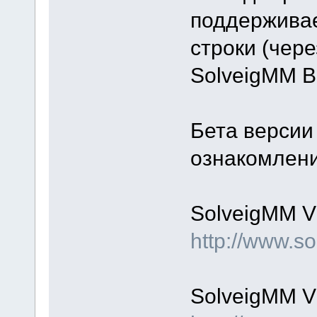
поддержива
строки (чер
SolveigMM Bat
Бета версии
ознакомлени
SolveigMM Vi
http://www.
SolveigMM Vi