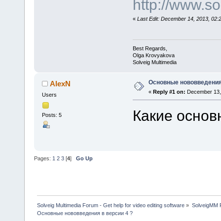
http://www.s
«
Last Edit: December 14, 2013, 02
Best Regards,
Olga Krovyakova
Solveig Multimedia
Основные нововведения 
AlexN
«
Reply #1 on:
December 13, 
Users
Какие основ
Posts: 5
Pages:
1
2
3
[
4
]
Go Up
Solveig Multimedia Forum - Get help for video editing software
»
SolveigMM P
Основные нововведения в версии 4 ?