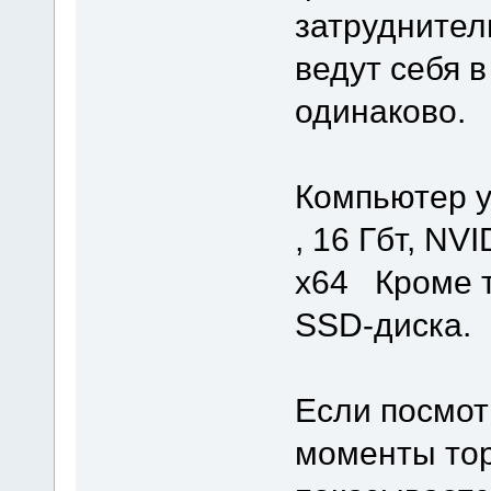
затруднител
ведут себя 
одинаково.
Компьютер у
, 16 Гбт, NV
x64 Кроме то
SSD-диска.
Если посмот
моменты то