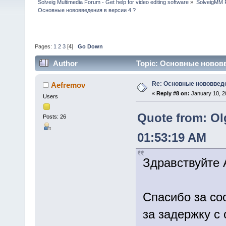
Solveig Multimedia Forum - Get help for video editing software
»
SolveigMM P
Основные нововведения в версии 4 ?
Pages:
1
2
3
[
4
]
Go Down
Author
Topic: Основные нововв
Re: Основные нововведе
Aefremov
«
Reply #8 on:
January 10, 2
Users
Quote from: Ol
Posts: 26
01:53:19 AM
Здравствуйте 
Спасибо за со
за задержку с 