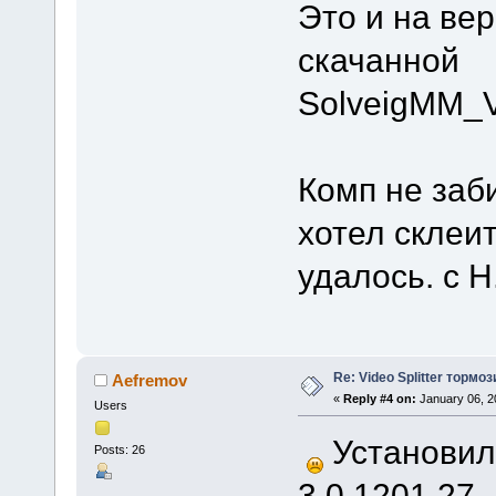
Это и на вер
скачанной
SolveigMM_V
Комп не заби
хотел склеи
удалось. с H
Re: Video Splitter тормоз
Aefremov
«
Reply #4 on:
January 06, 2
Users
Установил
Posts: 26
3.0.1201.27