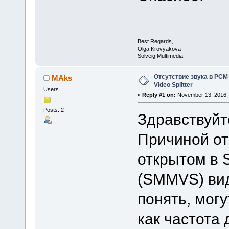
Best Regards,
Olga Krovyakova
Solveig Multimedia
Отсутствие звука в PCM
MAks
Video Splitter
Users
«
Reply #1 on:
November 13, 2016, 
Posts: 2
Здравствуйт
Причиной от
открытом в S
(SMMVS) вид
понять, мог
как частота 