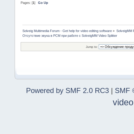
Pages: [
1
]
Go Up
Solveig Multimedia Forum - Get help for video editing software
»
SolveigMM P
Отсутствие звука в PCM при работе с SolveigMM Video Splitter
Jump to:
Powered by SMF 2.0 RC3
|
SMF ©
video