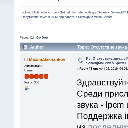
Solveig Multimedia Forum - Get help for video editing software
»
SolveigMM P
Отсутствие звука в PCM при работе с SolveigMM Video Splitter
Pages: [
1
]
Go Down
Author
Topic: Отсутствие звука
times)
Re: Отсутствие звука в 
Maxim.Sakhankov
SolveigMM Video Splitter
Administrator
«
Reply #5 on:
April 02, 2019, 04:06
Users
Здравствуйт
Posts: 300
Среди присл
звука - lpcm
Поддержка i
из
последни