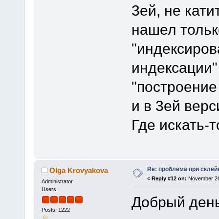
3ей, не кати
нашел тольк
"индексиров
индексации"
"построение
и в 3ей верси
Где искать-т
Re: проблема при склей
Olga Krovyakova
«
Reply #12 on:
November 26,
Administrator
Users
Добрый день
Posts: 1222