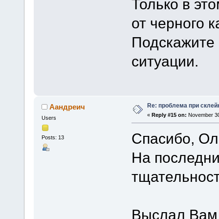
Только в эт
от черного к
Подскажите 
ситуации.
Re: проблема при склей
Аандреич
«
Reply #15 on:
November 30,
Users
Спасибо, Ол
Posts: 13
На последни
тщательнос
Выслал Вам 