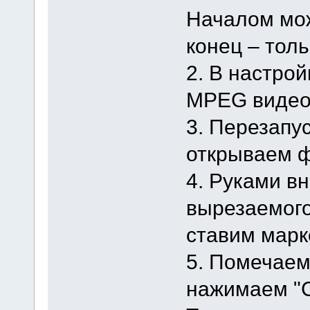
Началом мож
конец – тол
2. В настро
MPEG видео
3. Перезапу
открываем 
4. Руками в
вырезаемого
ставим марк
5. Помечаем
нажимаем "С