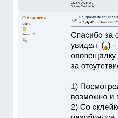
Olga Krovyakova
Solveig Multimedia
Re: проблема при склей
Аандреич
«
Reply #11 on:
November 25,
Users
Спасибо за 
Posts: 13
увидел (
) 
оповещалку о
за отсутстви
1) Посмотре
возможно и 
2) Со склей
разобрался,