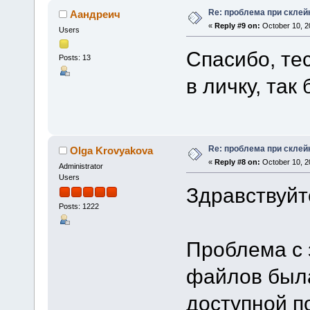
Re: проблема при склей
Аандреич
«
Reply #9 on:
October 10, 2
Users
Спасибо, те
Posts: 13
в личку, та
Re: проблема при склей
Olga Krovyakova
«
Reply #8 on:
October 10, 2
Administrator
Users
Здравствуйт
Posts: 1222
Проблема с 
файлов была
доступной п