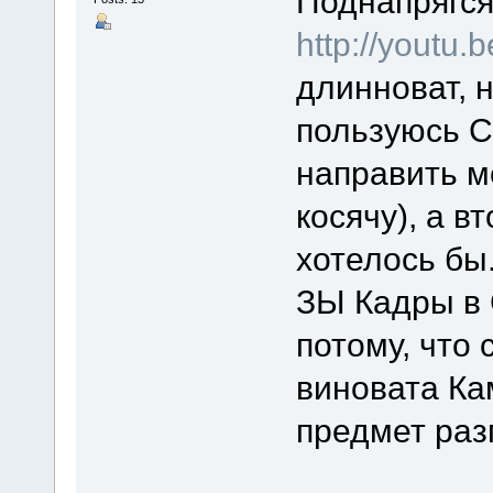
Поднапрягся
http://yout
длинноват, н
пользуюсь С
направить м
косячу), а вт
хотелось бы
ЗЫ Кадры в 
потому, что 
виновата Кам
предмет раз