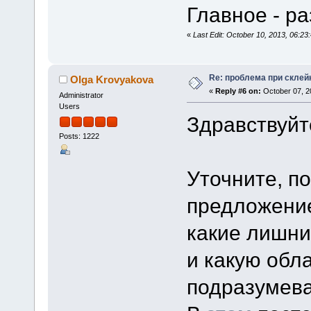
Главное - ра
«
Last Edit: October 10, 2013, 06:2
Re: проблема при склей
Olga Krovyakova
«
Reply #6 on:
October 07, 2
Administrator
Users
Здравствуйт
Posts: 1222
Уточните, п
предложени
какие лишни
и какую обл
подразумева