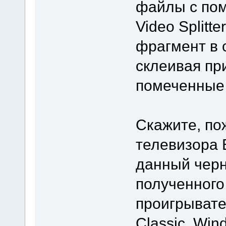
файлы с по
Video Splitt
фрагмент в 
склеивая пр
помеченные
Скажите, по
телевизора 
данный черн
полученного
проигрывате
Classic, Win