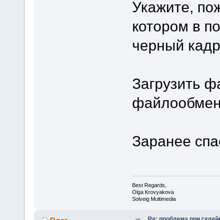
Укажите, по
котором в п
черный кадр
Загрузить ф
файлообменн
Заранее спа
Best Regards,
Olga Krovyakova
Solveig Multimedia
Re: проблема при склей