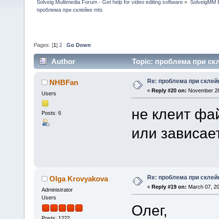
Solveig Multimedia Forum - Get help for video editing software
»
SolveigMM P
проблема при склейке mts
Pages: [
1
]
2
Go Down
Author
Topic: проблема при скл
Re: проблема при склей
NHBFan
«
Reply #20 on:
November 28,
Users
не клеит фа
Posts: 6
или зависае
Re: проблема при склей
Olga Krovyakova
«
Reply #19 on:
March 07, 20
Administrator
Users
Олег,
Posts: 1222