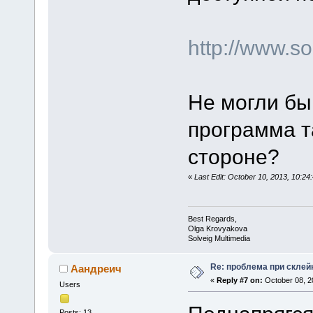
http://www.
Не могли бы
программа т
стороне?
«
Last Edit: October 10, 2013, 10:2
Best Regards,
Olga Krovyakova
Solveig Multimedia
Re: проблема при склей
Аандреич
«
Reply #7 on:
October 08, 2
Users
Posts: 13