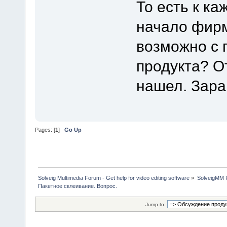
То есть к к
начало фирм
возможно с 
продукта? О
нашел. Зара
Pages: [
1
]
Go Up
Solveig Multimedia Forum - Get help for video editing software
»
SolveigMM P
Пакетное склеивание. Вопрос.
Jump to: