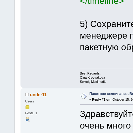
</timeline>
5) Сохраните
менеджере п
пакетную об
Best Regards,
Olga Krovyakova
Solveig Multimedia
Пакетное склеивание. В
under11
«
Reply #1 on:
October 15, 2
Users
Здравствуйт
Posts: 1
очень много