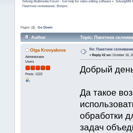
Solveig Multimedia Forum - Get help for video editing software
»
SolveigMM P
Пакетное склеивание. Вопрос.
Pages: [
1
]
Go Down
Author
Topic: Пакетное склеива
Re: Пакетное склеивани
Olga Krovyakova
«
Reply #2 on:
October 16, 2
Administrator
Users
Добрый день
Posts: 1222
Да такое во
использоват
обработки д
задач объед