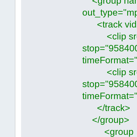
<group name
out_type="mp
<track vide
<clip src="
stop="95840
timeFormat="
<clip src="
stop="95840
timeFormat="
</track>
</group>
<group