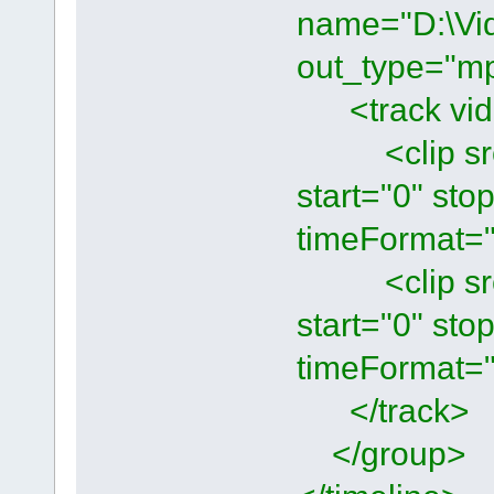
name="D:\Vi
out_type="mp
<track vide
<clip src=
start="0" st
timeFormat="
<clip src=
start="0" st
timeFormat="
</track>
</group>