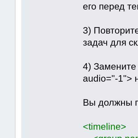
его перед те
3) Повторит
задач для ск
4) Замените 
audio="-1"> 
Вы должны п
<timeline>