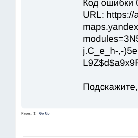
Код ошибки 
URL: https://a
maps.yandex.
modules=3N
j.C_e_h-,-)
L9Z$d$a9x9
Подскажите,
Pages: [
1
]
Go Up