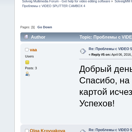
Solveig Multimedia Forum - Get help for video editing software
»
SolveigMM P
Проблемы с VIDEO SPLITTER CAMBOX 4
Pages: [
1
]
Go Down
Author
Topic: Проблемы с VID
Re: Проблемы с VIDEO 
vaa
«
Reply #5 on:
April 06, 2016
Users
Добрый день
Posts: 3
Спасибо, на
картой исче
Успехов!
Re: Проблемы с VIDEO 
Olga Krovyakova