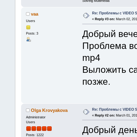
Solveig Multimedia
Re: Проблемы с VIDEO 
vaa
«
Reply #3 on:
March 02, 201
Users
Добрый вече
Posts: 3
Проблема во
mp4
Выложить с
позже.
Re: Проблемы с VIDEO 
Olga Krovyakova
«
Reply #2 on:
March 01, 201
Administrator
Users
Добрый день
Posts: 1222