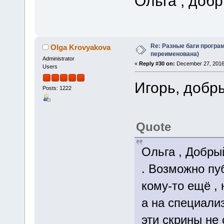
Ольга , добр
Re: Разные баги програм
Olga Krovyakova
переименована)
Administrator
«
Reply #30 on:
December 27, 2016
Users
Игорь, добр
Posts: 1222
Quote
Ольга , Добры
. Возможно пу
кому-то ещё , 
а на специали
эти скрины не