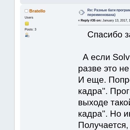
Re: Разные баги програм
Bratello
переименована)
Users
«
Reply #35 on:
January 13, 2017, 
Posts: 3
Спасибо за 
А если Solv
разве это н
И еще. Попр
кадра". Про
выходе такой
кадра". Но и
Получается,