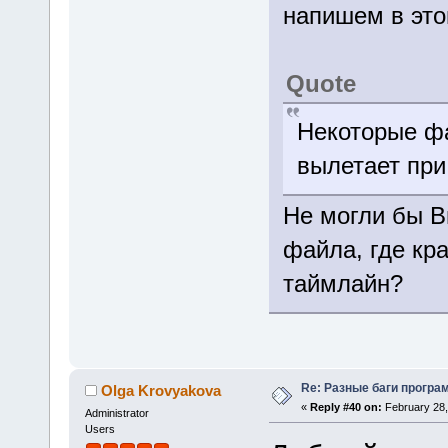
напишем в это
Quote
Некоторые ф
вылетает при
Не могли бы В
файла, где кр
таймлайн?
Re: Разные баги програм
Olga Krovyakova
«
Reply #40 on:
February 28,
Administrator
Users