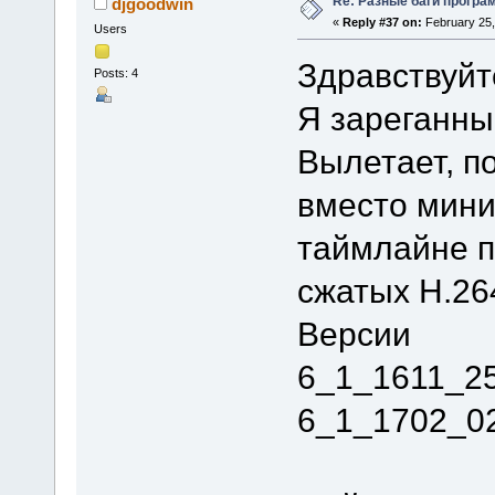
Re: Разные баги програм
djgoodwin
«
Reply #37 on:
February 25,
Users
Здравствуйт
Posts: 4
Я зареганны
Вылетает, п
вместо мини
таймлайне п
сжатых H.264
Версии
6_1_1611_2
6_1_1702_0