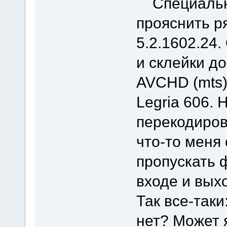
Специально
прояснить р
5.2.1602.24
и склейки д
AVCHD (mts)
Legria 606.
перекодиров
что-то меня
пропускать ф
входе и вых
Так все-так
нет? Может 