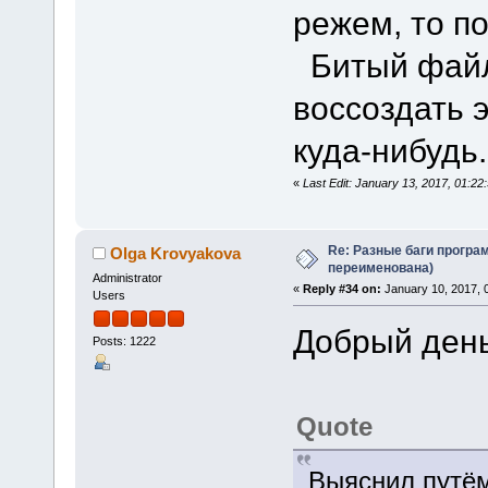
режем, то п
Битый файл 
воссоздать 
куда-нибудь.
«
Last Edit: January 13, 2017, 01:22
Re: Разные баги програм
Olga Krovyakova
переименована)
Administrator
«
Reply #34 on:
January 10, 2017, 
Users
Добрый день
Posts: 1222
Quote
Выяснил путём