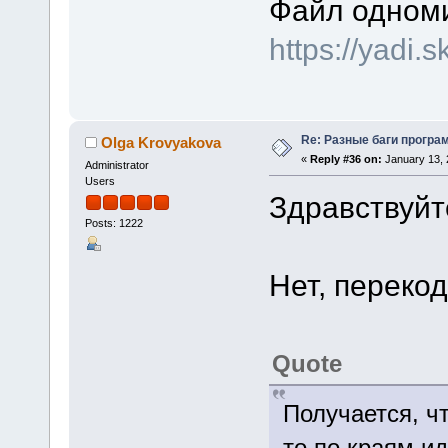
Файл одноми
https://yadi.
Re: Разные баги програм
Olga Krovyakova
«
Reply #36 on:
January 13, 
Administrator
Users
Здравствуйте
Posts: 1222
Нет, перекод
Quote
Получается, ч
то по краям и