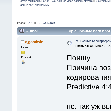
Solveig Multimedia Forum - Get help for video editing software
»
SolveigMM P
Разные баги программы...
Pages:
1
2
3
[
4
]
5
6
Go Down
Author
Topic: Разные баги прог
Re: Разные баги програм
djgoodwin
«
Reply #41 on:
March 01, 20
Users
Поищу...
Posts: 4
Причина во
кодирования
Predictive 4
пс. так уж 