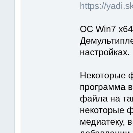
https://yadi
ОС Win7 x64
Демультипле
настройках.
Некоторые ф
программа в
файла на та
некоторые ф
медиатеку, 