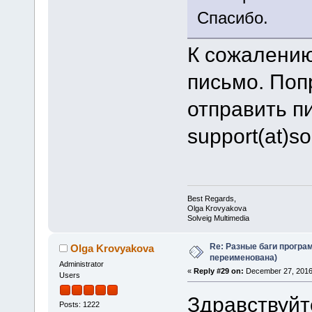
Спасибо.
К сожалению
письмо. Поп
отправить п
support(at)s
Best Regards,
Olga Krovyakova
Solveig Multimedia
Re: Разные баги програм
Olga Krovyakova
переименована)
Administrator
«
Reply #29 on:
December 27, 2016
Users
Здравствуйт
Posts: 1222