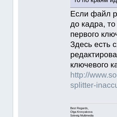
Если файл р
до кадра, т
первого клю
Здесь есть 
редактирова
ключевого к
http://www.s
splitter-inacc
Best Regards,
Olga Krovyakova
Solveig Multimedia