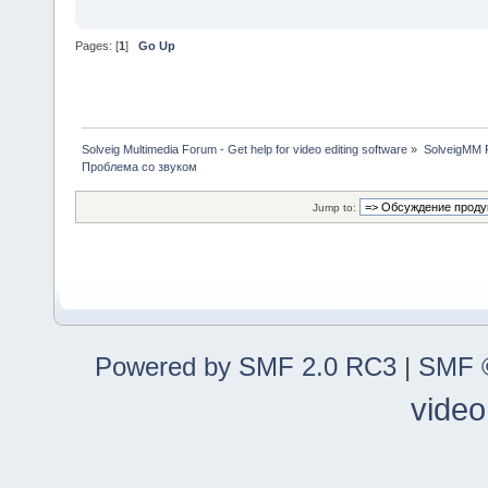
Pages: [
1
]
Go Up
Solveig Multimedia Forum - Get help for video editing software
»
SolveigMM P
Проблема со звуком
Jump to:
Powered by SMF 2.0 RC3
|
SMF ©
video