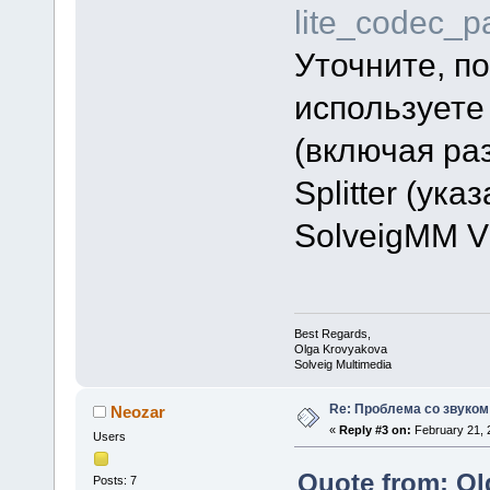
lite_codec_
Уточните, п
используете
(включая ра
Splitter (ук
SolveigMM Vid
Best Regards,
Olga Krovyakova
Solveig Multimedia
Re: Проблема со звуком
Neozar
«
Reply #3 on:
February 21, 
Users
Quote from: Ol
Posts: 7