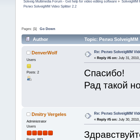
Solveig Multimedia Forum - Get help for video editing software
»
SolveigMM P
Релиз SolveigMM Video Splitter 2.2
Pages: [
1
]
Go Down
Author
Topic: Релиз SolveigMM V
Re: Релиз SolveigMM Video
DenverWolf
«
Reply #6 on:
July 31, 2010,
Users
Спасибо!
Posts: 2
Рад такой н
Re: Релиз SolveigMM Video
Dmitry Vergeles
«
Reply #5 on:
July 30, 2010,
Administrator
Users
Здравствуйт
Posts: 883