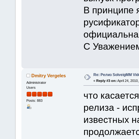
В принципе 
русификатор
официальная
С Уважение
Re: Релиз SolveigMM Video
Dmitry Vergeles
«
Reply #3 on:
April 24, 2010
Administrator
Users
что касается
Posts: 883
релиза - ис
известных н
продолжаетс