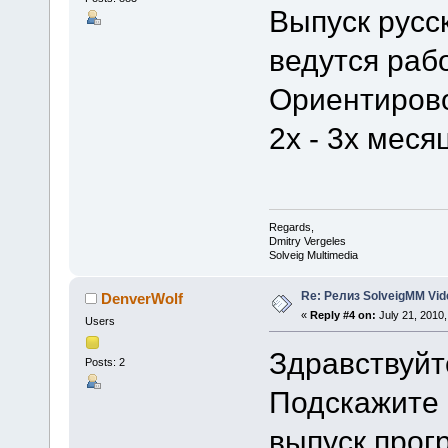
Выпуск русс
ведутся раб
Ориентирово
2х - 3х меся
Regards,
Dmitry Vergeles
Solveig Multimedia
Re: Релиз SolveigMM Video
DenverWolf
«
Reply #4 on:
July 21, 2010,
Users
Здравствуйт
Posts: 2
Подскажите 
выпуск прог