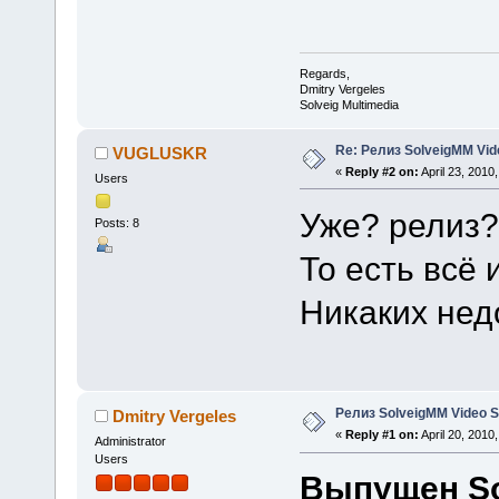
Regards,
Dmitry Vergeles
Solveig Multimedia
Re: Релиз SolveigMM Video
VUGLUSKR
«
Reply #2 on:
April 23, 2010
Users
Уже? релиз?
Posts: 8
То есть всё
Никаких нед
Релиз SolveigMM Video Spl
Dmitry Vergeles
«
Reply #1 on:
April 20, 2010
Administrator
Users
Выпущен Sol