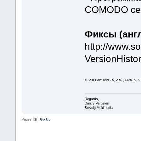
COMODO се
Фиксы (англ
http://www.s
VersionHisto
«
Last Edit: April 20, 2010, 06:01:19
Regards,
Dmitry Vergeles
Solveig Multimedia
Pages: [
1
]
Go Up