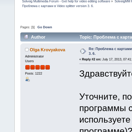
Solveig Multimedia Forum - Get help for video editing software
»
SolveigMM P
Проблема с картами в Video splitter version 3. 6.
Pages: [
1
]
Go Down
Author
Topic: Проблема с картам
Re: Проблема с картами в
Olga Krovyakova
3. 6.
Administrator
«
Reply #2 on:
July 17, 2013, 07:41
Users
Здравствуйте
Posts: 1222
Уточните, п
программы с
используете
программе)