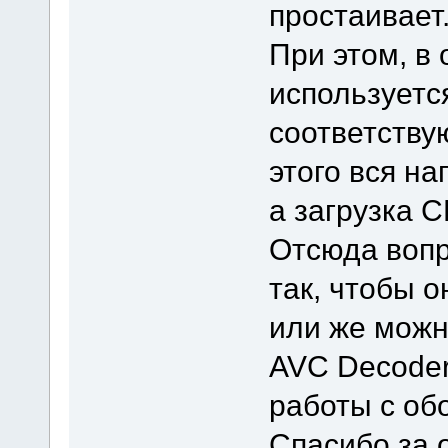
простаивает
При этом, в
используетс
соответству
этого вся на
а загрузка C
Отсюда вопро
так, чтобы 
или же можн
AVC Decoder
работы с об
Спасибо за о