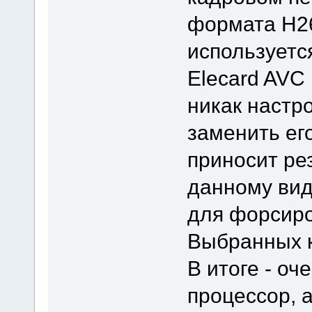
формата H2
используетс
Elecard AVC
никак настро
заменить ег
приносит рез
данному вид
для форсиро
Выбранных к
В итоге - оч
процессор, 