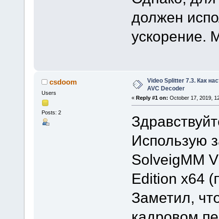
должен испо
ускорение. 
Video Splitter 7.3. Как н
csdoom
AVC Decoder
Users
«
Reply #1 on:
October 17, 2019, 1
Posts: 2
Здравствуйт
Использую 
SolveigMM Vi
Edition x64 
Заметил, чт
кадровом п