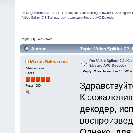
Solveig Multimedia Forum - Get help for video editing software
»
SolveigMM P
Video Splitter 7.3. Как настроить декодер Elecard AVC Decoder
Pages: [
1
]
Go Down
Author
Topic: Video Splitter 7.
times)
Re: Video Splitter 7.3. К
Maxim.Sakhankov
Elecard AVC Decoder
Administrator
«
Reply #2 on:
November 14, 2019, 
Users
Здравствуйт
Posts: 300
К сожалению
декодер, ис
воспроизведе
Однако, для