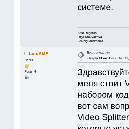
системе.
Best Regards,
Olga Krovyakova
Solveig Multimedia
Видео кодеки
LordKMA
«
Reply #1 on:
December 19, 
Users
Здравствуйт
Posts: 4
меня стоит V
набором код
вот сам вопр
Video Splitt
которые уст