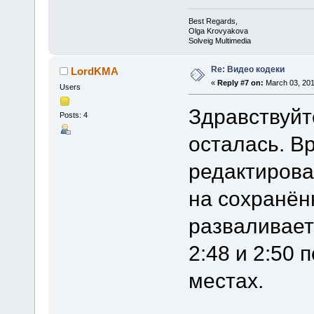
Best Regards,
Olga Krovyakova
Solveig Multimedia
Re: Видео кодеки
LordKMA
«
Reply #7 on:
March 03, 201
Users
Здравствуйт
Posts: 4
осталась. В
редактировал
на сохранён
разваливаетс
2:48 и 2:50 
местах.