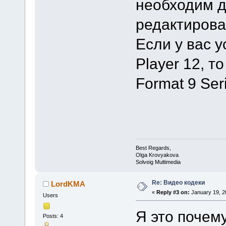
необходим д
редактирован
Если у вас 
Player 12, т
Format 9 Ser
Best Regards,
Olga Krovyakova
Solveig Multimedia
Re: Видео кодеки
LordKMA
«
Reply #3 on:
January 19, 2
Users
Я это почем
Posts: 4