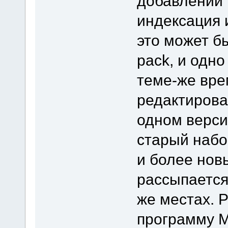
добавлении 
индексация 
это может бы
pack, и одно
теме-же вр
редактирова
одном верси
старый набо
и более нов
рассыпается 
же местах. 
программу M