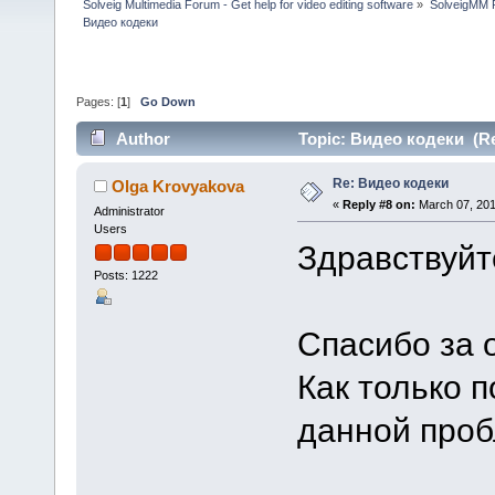
Solveig Multimedia Forum - Get help for video editing software
»
SolveigMM P
Видео кодеки
Pages: [
1
]
Go Down
Author
Topic: Видео кодеки (Re
Re: Видео кодеки
Olga Krovyakova
«
Reply #8 on:
March 07, 201
Administrator
Users
Здравствуйт
Posts: 1222
Спасибо за о
Как только 
данной проб