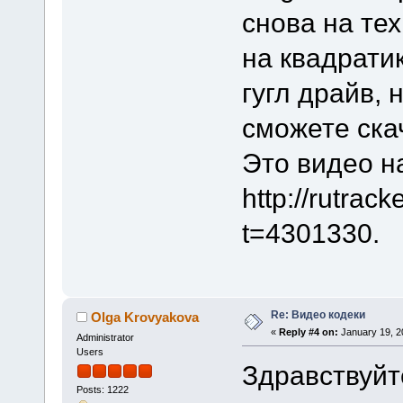
снова на те
на квадрати
гугл драйв, 
сможете ска
Это видео н
http://rutrac
t=4301330.
Re: Видео кодеки
Olga Krovyakova
«
Reply #4 on:
January 19, 2
Administrator
Users
Здравствуйт
Posts: 1222