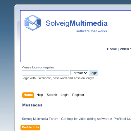
Home
|
Video S
Please
login
or
register
.
Login with username, password and session length
Home
Help
Search
Login
Register
Messages
Solveig Multimedia Forum - Get help for video editing software
»
Profile of U
Profile Info