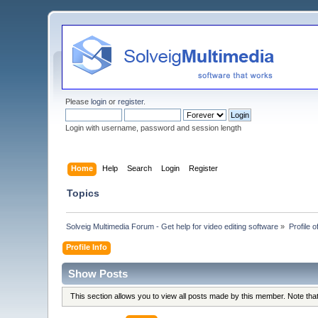
Please
login
or
register
.
Login with username, password and session length
Home
Help
Search
Login
Register
Topics
Solveig Multimedia Forum - Get help for video editing software
»
Profile
Profile Info
Show Posts
This section allows you to view all posts made by this member. Note th