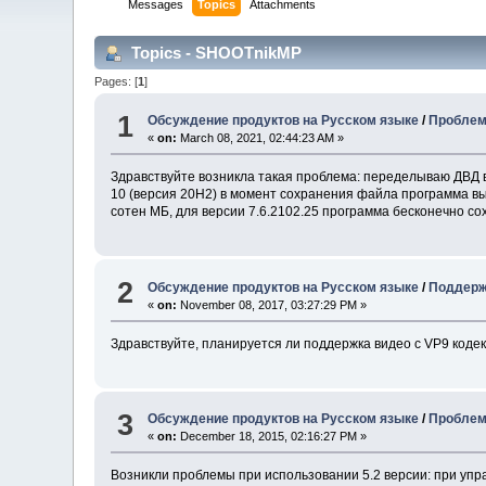
Messages
Topics
Attachments
Topics - SHOOTnikMP
Pages: [
1
]
1
Обсуждение продуктов на Русском языке
/
Проблем
«
on:
March 08, 2021, 02:44:23 AM »
Здравствуйте возникла такая проблема: переделываю ДВД в
10 (версия 20H2) в момент сохранения файла программа вы
сотен МБ, для версии 7.6.2102.25 программа бесконечно со
2
Обсуждение продуктов на Русском языке
/
Поддерж
«
on:
November 08, 2017, 03:27:29 PM »
Здравствуйте, планируется ли поддержка видео с VP9 кодек
3
Обсуждение продуктов на Русском языке
/
Проблемы
«
on:
December 18, 2015, 02:16:27 PM »
Возникли проблемы при использовании 5.2 версии: при упра