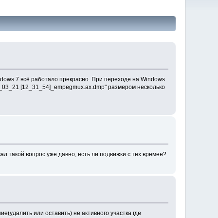
ndows 7 всё работало прекрасно. При переходе на Windows
08_03_21 [12_31_54]_empegmux.ax.dmp" размером несколько
ал такой вопрос уже давно, есть ли подвижки с тех времен?
е(удалить или оставить) не активного участка где