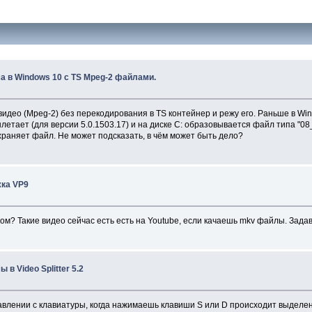
а в Windows 10 с TS Mpeg-2 файлами.
идео (Mpeg-2) без перекодирования в TS контейнер и режу его. Раньше в Wi
летает (для версии 5.0.1503.17) и на диске С: образовывается файл типа "
храняет файл. Не может подсказать, в чём может быть дело?
ка VP9
ом? Такие видео сейчас есть есть на Youtube, если качаешь mkv файлы. Задав
 в Video Splitter 5.2
влении с клавиатуры, когда нажимаешь клавиши S или D происходит выделени