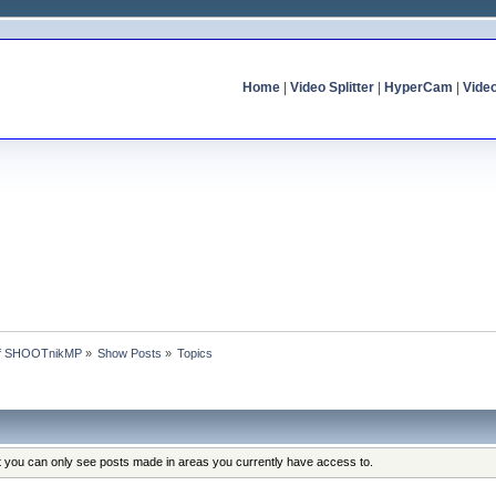
Home
|
Video Splitter
|
HyperCam
|
Vide
 of SHOOTnikMP
»
Show Posts
»
Topics
at you can only see posts made in areas you currently have access to.