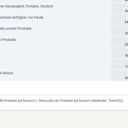
me-Genauigkeit, Portable, Deutsch
6
wnload verfügbar, nur Heute
14
alle unsere Produkte
6
e Produkte
12
9
7
ch-Modus
11
MM Produkte auf Deutsch
»
Diskussion der Produkte auf Deutsch
(Moderator:
TomD101
)