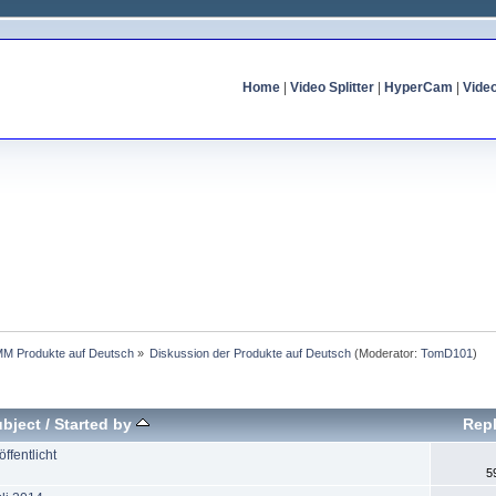
Home
|
Video Splitter
|
HyperCam
|
Vide
MM Produkte auf Deutsch
»
Diskussion der Produkte auf Deutsch
(Moderator:
TomD101
)
bject
/
Started by
Repl
ffentlicht
5