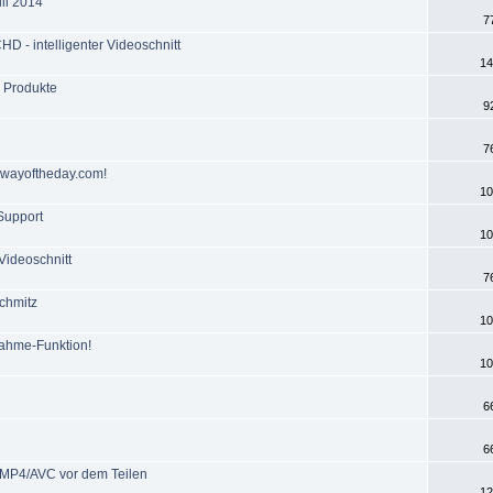
li 2014
7
HD - intelligenter Videoschnitt
14
 Produkte
9
7
eawayoftheday.com!
10
-Support
10
 Videoschnitt
7
chmitz
10
ahme-Funktion!
10
6
6
t MP4/AVC vor dem Teilen
12