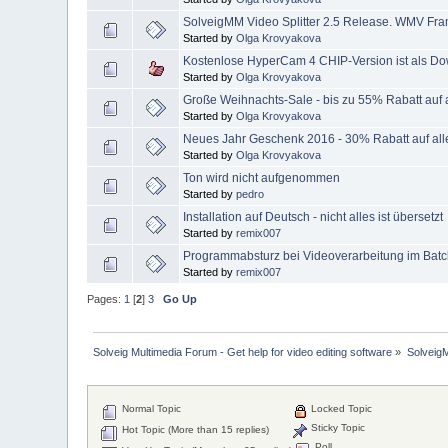
SolveigMM Video Splitter 2.5 Release. WMV Fra
Started by
Olga Krovyakova
Kostenlose HyperCam 4 CHIP-Version ist als Do
Started by
Olga Krovyakova
Große Weihnachts-Sale - bis zu 55% Rabatt auf 
Started by
Olga Krovyakova
Neues Jahr Geschenk 2016 - 30% Rabatt auf all
Started by
Olga Krovyakova
Ton wird nicht aufgenommen
Started by
pedro
Installation auf Deutsch - nicht alles ist übersetzt
Started by
remix007
Programmabsturz bei Videoverarbeitung im Bat
Started by
remix007
Pages:
1
[
2
]
3
Go Up
Solveig Multimedia Forum - Get help for video editing software
»
Solveig
Normal Topic
Locked Topic
Sticky Topic
Hot Topic (More than 15 replies)
Poll