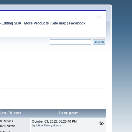
o Editing SDK
|
More Products
|
Site map
|
Facebook
ies
/
Views
Last post
0 Replies
October 03, 2012, 06:25:40 PM
by
Olga Krovyakova
9659 Views