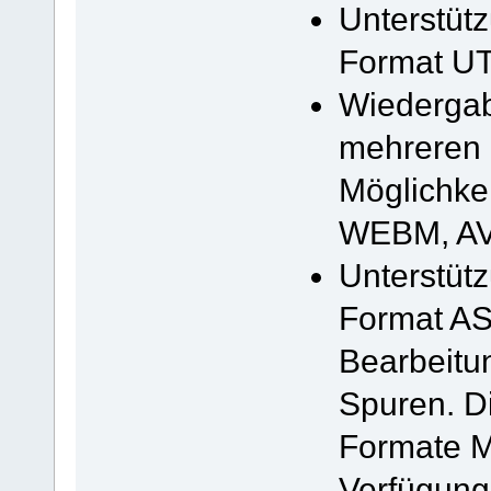
Unterstütz
Format U
Wiedergab
mehreren U
Möglichkei
WEBM, AVI
Unterstütz
Format A
Bearbeitun
Spuren. Di
Formate M
Verfügung