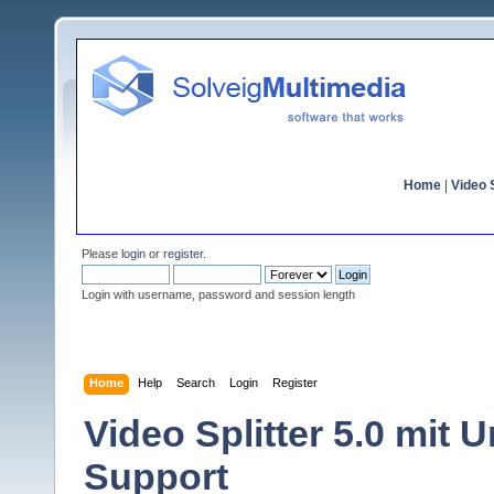
Home
|
Video S
Please
login
or
register
.
Login with username, password and session length
Home
Help
Search
Login
Register
Video Splitter 5.0 mit U
Support