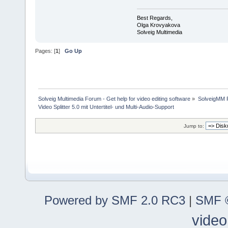
Best Regards,
Olga Krovyakova
Solveig Multimedia
Pages: [
1
]
Go Up
Solveig Multimedia Forum - Get help for video editing software
»
SolveigMM P
Video Splitter 5.0 mit Untertitel- und Multi-Audio-Support
Jump to:
Powered by SMF 2.0 RC3
|
SMF ©
video