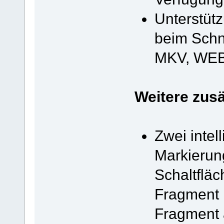
Unterstüt
beim Sch
MKV, WEB
Weitere zusä
Zwei intel
Markierun
Schaltflä
Fragment i
Fragment 