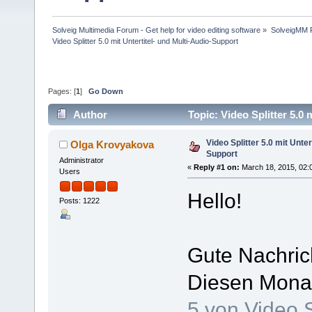
Solveig Multimedia Forum - Get help for video editing software
»
SolveigMM P
Video Splitter 5.0 mit Untertitel- und Multi-Audio-Support
Pages: [
1
]
Go Down
Author
Topic: Video Splitter 5.0
Video Splitter 5.0 mit Unter
Olga Krovyakova
Support
Administrator
«
Reply #1 on:
March 18, 2015, 02:
Users
Hello!
Posts: 1222
Gute Nachric
Diesen Monat
5 von Video S