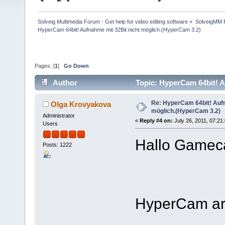
Solveig Multimedia Forum - Get help for video editing software
»
SolveigMM P
HyperCam 64bit! Aufnahme mit 32Bit nicht möglich.(HyperCam 3.2)
Pages: [
1
]
Go Down
Author
Topic: HyperCam 64bit! 
times)
Re: HyperCam 64bit! Aufn
Olga Krovyakova
möglich.(HyperCam 3.2)
Administrator
«
Reply #4 on:
July 26, 2011, 07:21
Users
Hallo Gamec
Posts: 1222
HyperCam arb