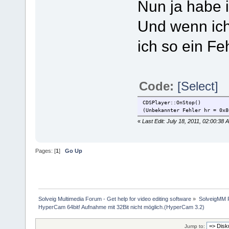
Nun ja habe i
Und wenn ic
ich so ein Feh
Code:
[Select]
CDSPlayer::OnStop()
(Unbekannter Fehler hr = 0x8
«
Last Edit: July 18, 2011, 02:00:3
Pages: [
1
]
Go Up
Solveig Multimedia Forum - Get help for video editing software
»
SolveigMM P
HyperCam 64bit! Aufnahme mit 32Bit nicht möglich.(HyperCam 3.2)
Jump to: