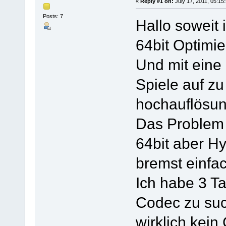
«
Reply #1 on:
July 17, 2011, 05:15
Posts: 7
Hallo soweit 
64bit Optimiert
Und mit eine 
Spiele auf zu
hochauflösung
Das Problem 
64bit aber H
bremst einfac
Ich habe 3 T
Codec zu suc
wirklich kein