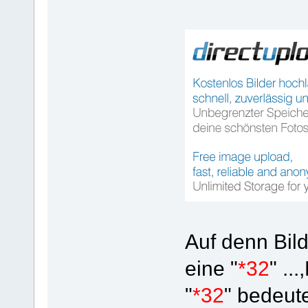
Auf denn Bild
eine "
*32
" ..
"
*32
" bedeut