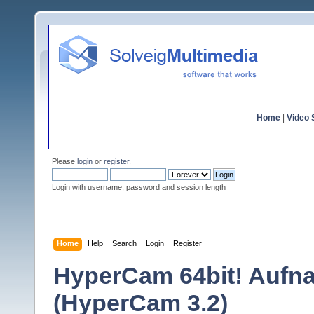
Home
|
Video S
Please
login
or
register
.
Login with username, password and session length
Home
Help
Search
Login
Register
HyperCam 64bit! Aufna
(HyperCam 3.2)