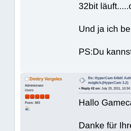
32bit läuft....
Und ja ich be
PS:Du kannst
Re: HyperCam 64bit! Aufn
Dmitry Vergeles
möglich.(HyperCam 3.2)
Administrator
«
Reply #2 on:
July 20, 2011, 10:34
Users
Hallo Gamec
Posts: 883
Danke für Ih