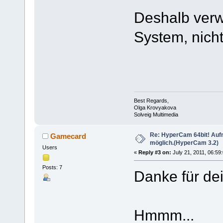
Deshalb verw
System, nicht
Best Regards,
Olga Krovyakova
Solveig Multimedia
Re: HyperCam 64bit! Aufn
Gamecard
möglich.(HyperCam 3.2)
Users
«
Reply #3 on:
July 21, 2011, 06:59
Posts: 7
Danke für de
Hmmm...