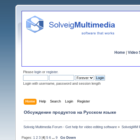
Home
|
Video S
Please
login
or
register
.
Login with username, password and session length
Home
Help
Search
Login
Register
Обсуждение продуктов на Русском языке
Solveig Multimedia Forum - Get help for video editing software
»
SolveigMM P
Pages:
1
2
3
[
4
]
5
6
...
9
Go Down