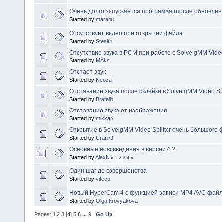
Очень долго запускается программа (после обновлен
Started by
marabu
Отсутствует видео при открытии файла
Started by
Stealth
Отсутствие звука в PCM при работе с SolveigMM Video 
Started by
MAks
Отстает звук
Started by
Neozar
Отставание звука после склейки в SolveigMM Video Spl
Started by
Bratello
Отставание звука от изображения
Started by
mikkap
Открытие в SolveigMM Video Splitter очень большого
Started by
Uran79
Основные нововведения в версии 4 ?
Started by
AlexN
«
1
2
3
4
»
Один шаг до совершенства
Started by
vitecp
Новый HyperCam 4 c функцией записи MP4 AVC файл
Started by
Olga Krovyakova
Pages:
1
2
3
[
4
]
5
6
...
9
Go Up