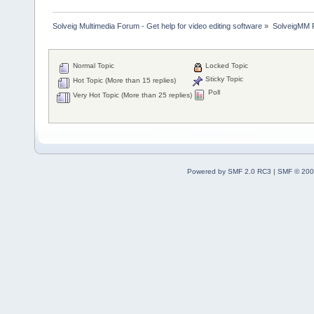
Solveig Multimedia Forum - Get help for video editing software
»
SolveigMM P
Normal Topic
Locked Topic
Sticky Topic
Hot Topic (More than 15 replies)
Poll
Very Hot Topic (More than 25 replies)
Powered by SMF 2.0 RC3
|
SMF © 200