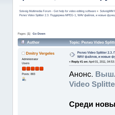
Solveig Multimedia Forum - Get help for video editing software
»
SolveigMM P
Релиз Video Splitter 2.3. Поддержка MPEG-1, WAV файлов, и новые функ
Pages: [
1
]
Go Down
Author
Topic: Релиз Video Spl
(Read 101078 times)
Релиз Video Splitter 2.3
Dmitry Vergeles
WAV файлов, и новые ф
Administrator
«
Reply #1 on:
April 01, 2011, 04:53
Users
Анонс.
Вышл
Posts: 883
Video Splitte
Среди новы