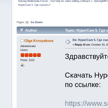
Solveig Multimedia Forum - Get help for video editing software
»
SolveigMM P
HyperCam 5. Где скачать?
Pages: [
1
]
Go Down
Author
Topic: HyperCam 5. Где 
Re: HyperCam 5. Где ск
Olga Krovyakova
«
Reply #2 on:
October 20, 2
Administrator
Users
Здравствуйт
Posts: 1222
Скачать Hyp
по ссылке:
https://www