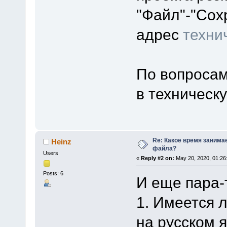
"Файл"-"Сох
адрес
техни
По вопросам
в техническ
Re: Какое время занима
Heinz
файла?
Users
«
Reply #2 on:
May 20, 2020, 01:26
Posts: 6
И еще пара-
1. Имеется 
на русском 