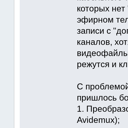
которых нет
эфирном тел
записи с "д
каналов, хо
видеофайлы
режутся и к
С проблемой
пришлось б
1. Преобраз
Avidemux);