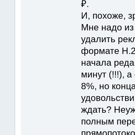
₽.
И, похоже, з
Мне надо из
удалить рек
формате H.2
начала реда
минут (!!!),
8%, но конца
удовольстви
ждать? Неуж
полным пере
прямопотоко