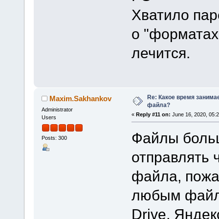
Хватило па
о "форматах
лечится.
Re: Какое время занима
Maxim.Sakhankov
файла?
Administrator
«
Reply #11 on:
June 16, 2020, 05:
Users
Файлы боль
Posts: 300
отправлять 
файла, пожа
любым файл
Drive, Яндек