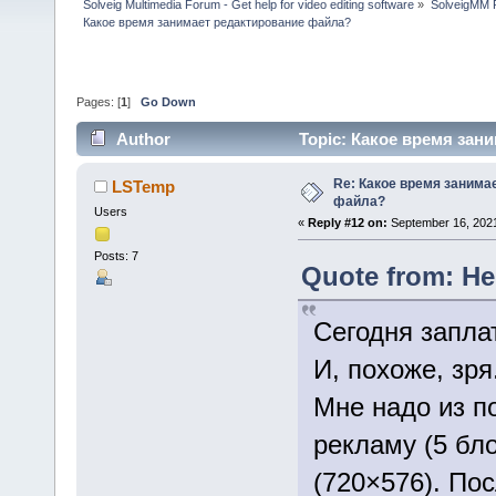
Solveig Multimedia Forum - Get help for video editing software
»
SolveigMM P
Какое время занимает редактирование файла?
Pages: [
1
]
Go Down
Author
Topic: Какое время зан
Re: Какое время занима
LSTemp
файла?
Users
«
Reply #12 on:
September 16, 2021
Posts: 7
Quote from: He
Сегодня запла
И, похоже, зр
Мне надо из п
рекламу (5 бл
(720×576). По