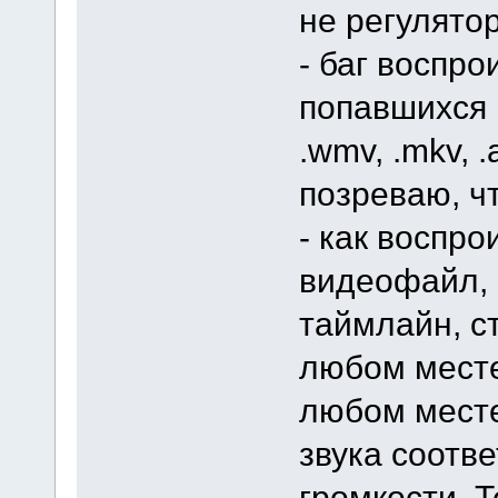
не регулятор
- баг воспр
попавшихся
.wmv, .mkv, 
позреваю, чт
- как воспро
видеофайл, 
таймлайн, с
любом месте
любом месте
звука соотв
громкости. 