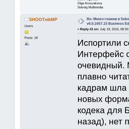
Olga Krovyakova
Solveig Multimedia
Re: Много глюков в Solve
SHOOTnikMP
v6.0.1607.15 Business Ed
Users
«
Reply #2 on:
July 19, 2016, 08:30
Posts: 18
Испортили 
Интерфейс с
очевидный. 
плавно чита
кадрам шла 
новых форма
кодека для 
назад), нет