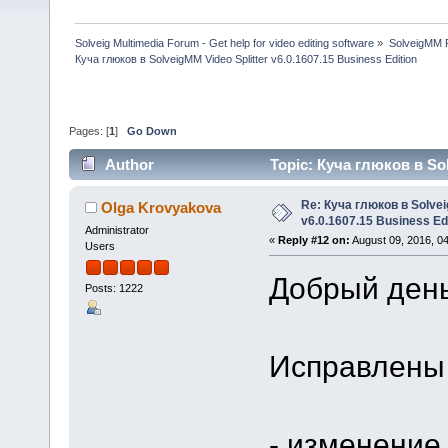
Solveig Multimedia Forum - Get help for video editing software
»
SolveigMM P
Куча глюков в SolveigMM Video Splitter v6.0.1607.15 Business Edition
Pages: [
1
]
Go Down
Author
Topic: Куча глюков в Sol
199012 times)
Re: Куча глюков в Solvei
Olga Krovyakova
v6.0.1607.15 Business Ed
Administrator
«
Reply #12 on:
August 09, 2016, 0
Users
Добрый день
Posts: 1222
Исправлены
- изменение