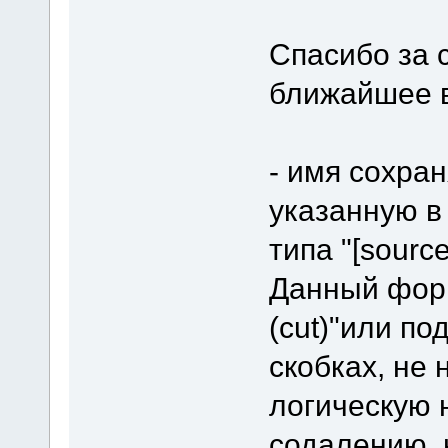
Спасибо за 
ближайшее 
- имя сохра
указанную в
типа "[source]
Данный форм
(cut)"или по
скобках, не
логическую 
содалению, 