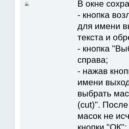
В окне сохр
- кнопка воз
для имени в
текста и обр
- кнопка "В
справа;
- нажав кно
имени выхо
выбрать маск
(cut)". Пос
масок не ис
кнопки "ОК";