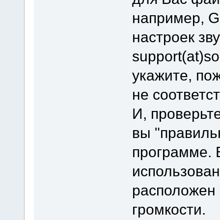
например, Go
настроек зв
support(at)s
укажите, пож
не соответс
И, проверьт
вы "правиль
программе.
использован
расположен 
громкости.