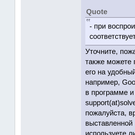
Quote
- при воспро
соответствуе
Уточните, пож
также можете 
его на удобны
например, Goog
в программе и
support(at)sol
пожалуйста, вр
выставленной 
используете л