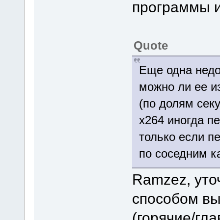
программы и
Quote
Еще одна недо
можно ли ее и
(по долям секу
x264 иногда пе
только если п
по соседним к
Ramzez, уто
способом вы
(горячие/гл