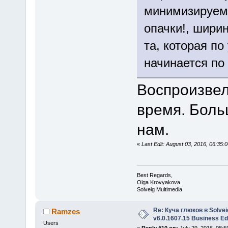
минимизируем 
опачки!, ширин
та, которая п
начинается по
Воспроизвел
время. Боль
нам.
«
Last Edit: August 03, 2016, 06:35
Best Regards,
Olga Krovyakova
Solveig Multimedia
Re: Куча глюков в Solvei
Ramzes
v6.0.1607.15 Business Ed
Users
«
Reply #10 on:
July 29, 2016, 08:5