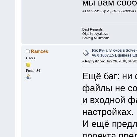
мы вам соо
«
Last Edit: July 26, 2016, 08:08:2
Best Regards,
Olga Krovyakova
Solveig Multimedia
Re: Куча глюков в Solvei
Ramzes
v6.0.1607.15 Business Ed
Users
«
Reply #7 on:
July 26, 2016, 04:28
Posts: 34
Ещё баг: ни
файлы не со
и входной фа
настройках.
И ещё предл
проекта пре