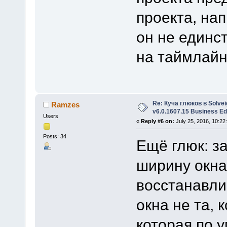
проекта, на
он не единс
на таймлайн
Re: Куча глюков в Solvei
Ramzes
v6.0.1607.15 Business Ed
Users
«
Reply #6 on:
July 25, 2016, 10:22
Posts: 34
Ещё глюк: з
ширину окна
восстанавли
окна не та, 
которая по 