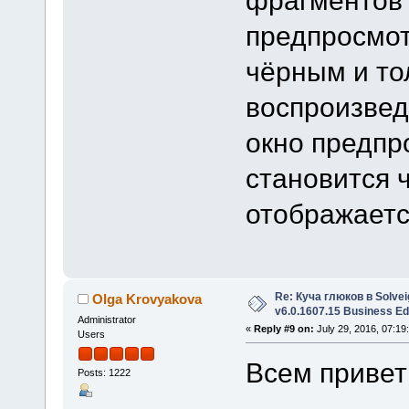
предпросмот
чёрным и то
воспроизвед
окно предпр
становится 
отображается
Re: Куча глюков в Solvei
Olga Krovyakova
v6.0.1607.15 Business Ed
Administrator
«
Reply #9 on:
July 29, 2016, 07:19
Users
Всем привет
Posts: 1222