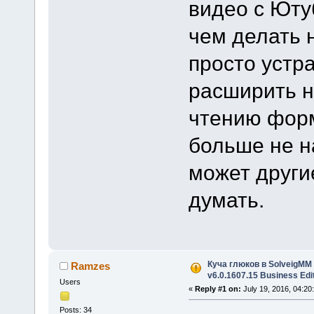
видео с Юту
чем делать 
просто устр
расширить н
чтению форм
больше не н
может други
думать.
Куча глюков в SolveigMM V
Ramzes
v6.0.1607.15 Business Edi
Users
«
Reply #1 on:
July 19, 2016, 04:20
Posts: 34