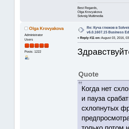
Best Regards,
Olga Krovyakova
Solveig Multimedia
Re: Куча глюков в Solvei
Olga Krovyakova
v6.0.1607.15 Business Ed
Administrator
«
Reply #11 on:
August 03, 2016, 0
Users
Здравствуйт
Posts: 1222
Quote
Когда нет схл
и пауза сраба
схлопнутых фр
предпросмотра
только потом 