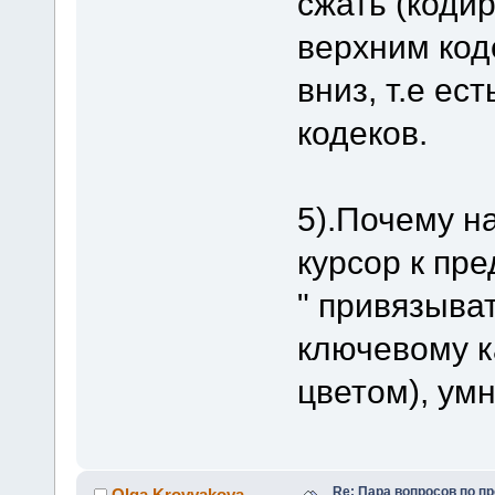
сжать (коди
верхним код
вниз, т.е е
кодеков.
5).Почему н
курсор к пр
" привязыва
ключевому к
цветом), ум
Re: Пара вопросов по пр
Olga Krovyakova