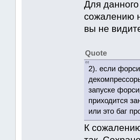
Для данного
сожалению н
вы не видите
Quote
2). если форс
декомпрессоры
запуске форси
приходится за
или это баг п
К сожалению
так. Сохран