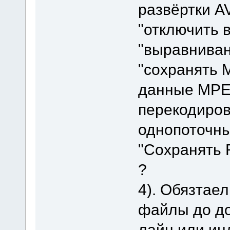
развёртки A
"отключить 
"выравниван
"сохранять 
данные MPEG
перекодиров
однопоточн
"Сохранять 
?
4). Обязтае
файлы до до
лайн или ин