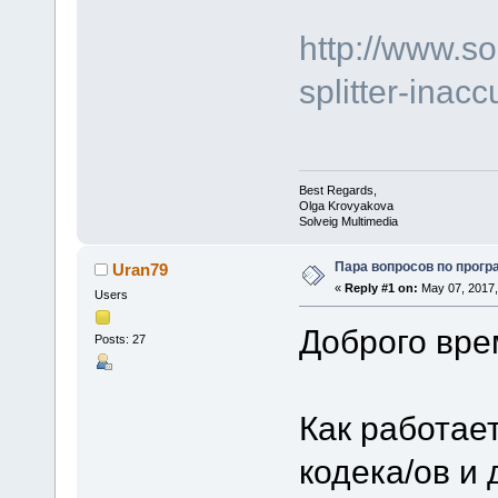
http://www.s
splitter-inacc
Best Regards,
Olga Krovyakova
Solveig Multimedia
Пара вопросов по програ
Uran79
«
Reply #1 on:
May 07, 2017,
Users
Доброго вре
Posts: 27
Как работае
кодека/ов и 