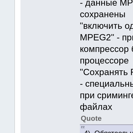
- данные MP
сохранены
"включить о
MPEG2" - пр
компрессор б
процессоре
"Сохранять 
- специаль
при сриминг
файлах
Quote