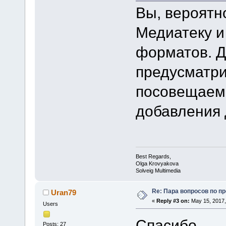
Вы, вероятно
Медиатеку и
форматов. Д
предусматри
посовещаемс
добавления 
Best Regards,
Olga Krovyakova
Solveig Multimedia
Re: Пара вопросов по пр
Uran79
«
Reply #3 on:
May 15, 2017,
Users
Спасибо.
Posts: 27