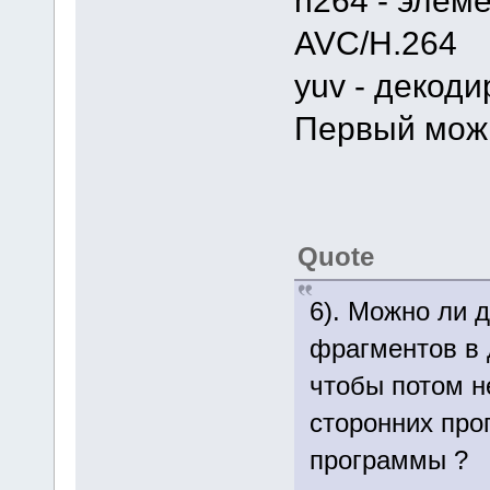
h264 - элем
AVC/H.264
yuv - декод
Первый можн
Quote
6). Можно ли 
фрагментов в д
чтобы потом н
сторонних про
программы ?