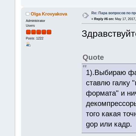
Re: Пара вопросов по пр
Olga Krovyakova
«
Reply #6 on:
May 17, 2017,
Administrator
Users
Здравствуйт
Posts: 1222
Quote
1).Выбираю фа
ставлю галку 
формата" и ни
декомпрессоры
того какая то
gop или кадр.