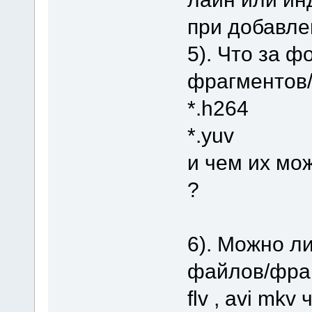
при добавле
5). Что за 
фрагментов/
*.h264
*.yuv
и чем их мо
?
6). Можно л
файлов/фраг
flv , avi mkv