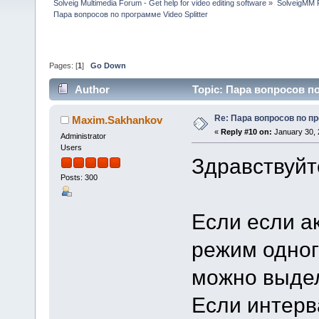
Solveig Multimedia Forum - Get help for video editing software
»
SolveigMM P
Пара вопросов по программе Video Splitter
Pages: [
1
]
Go Down
Author
Topic: Пара вопросов по
Re: Пара вопросов по пр
Maxim.Sakhankov
«
Reply #10 on:
January 30, 
Administrator
Users
Здравствуйт
Posts: 300
Если если а
режим одног
можно выдел
Если интерв