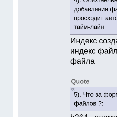
4). Обязтаель
добавления фа
просходит авт
тайм-лайн
Индекс созд
индекс файл
файла
Quote
5). Что за фо
файлов ?: