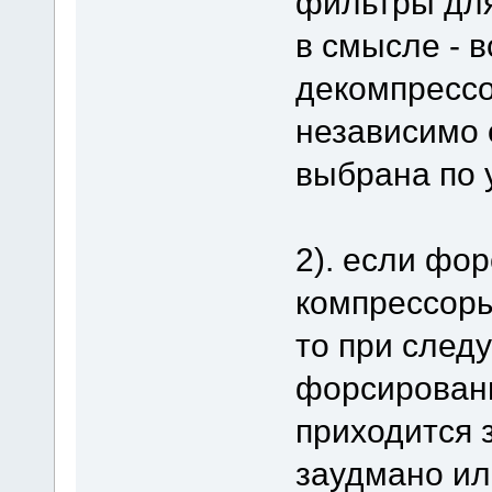
фильтры для
в смысле - 
декомпрессо
независимо о
выбрана по 
2). если фо
компрессоры
то при след
форсированн
приходится з
заудмано ил