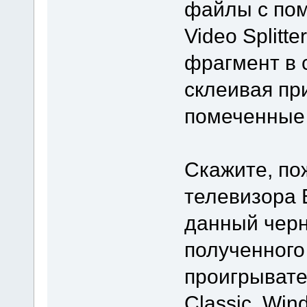
файлы с по
Video Splitt
фрагмент в 
склеивая пр
помеченные
Скажите, по
телевизора 
данный черн
полученного
проигрывате
Classic, Win