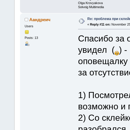
Olga Krovyakova
Solveig Multimedia
Re: проблема при склей
Аандреич
«
Reply #11 on:
November 25,
Users
Спасибо за 
Posts: 13
увидел (
) 
оповещалку о
за отсутстви
1) Посмотре
возможно и 
2) Со склей
разобрался,