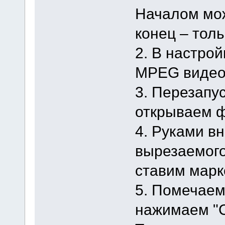
Началом мож
конец – тол
2. В настро
MPEG видео
3. Перезапу
открываем 
4. Руками в
вырезаемого
ставим марк
5. Помечаем
нажимаем "С