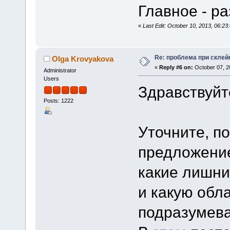
Главное - ра
«
Last Edit: October 10, 2013, 06:2
Re: проблема при склей
Olga Krovyakova
«
Reply #6 on:
October 07, 2
Administrator
Users
Здравствуйт
Posts: 1222
Уточните, п
предложени
какие лишни
и какую обл
подразумева