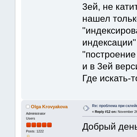
3ей, не кати
нашел тольк
"индексиров
индексации"
"построение
и в 3ей верси
Где искать-т
Re: проблема при склей
Olga Krovyakova
«
Reply #12 on:
November 26,
Administrator
Users
Добрый день
Posts: 1222