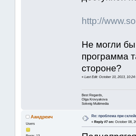
http://www.
Не могли бы
программа т
стороне?
«
Last Edit: October 10, 2013, 10:2
Best Regards,
Olga Krovyakova
Solveig Multimedia
Re: проблема при склей
Аандреич
«
Reply #7 on:
October 08, 2
Users
Posts: 13