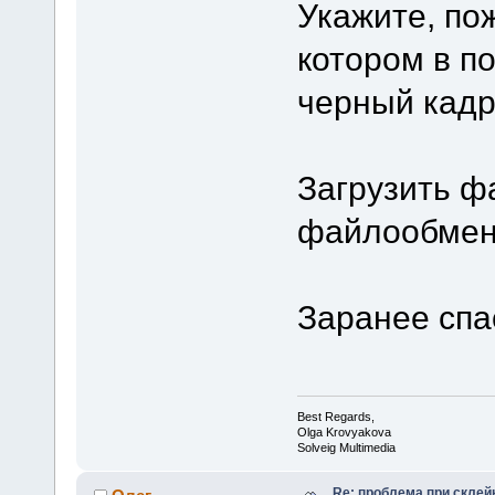
Укажите, по
котором в п
черный кадр
Загрузить ф
файлообменн
Заранее спа
Best Regards,
Olga Krovyakova
Solveig Multimedia
Re: проблема при склей