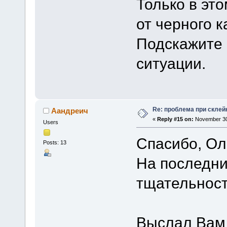
Только в эт
от черного к
Подскажите 
ситуации.
Re: проблема при склей
Аандреич
«
Reply #15 on:
November 30,
Users
Спасибо, Ол
Posts: 13
На последни
тщательнос
Выслал Вам 