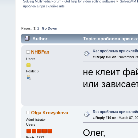
Solveig Multimedia Forum - Get help for video editing software
»
SolveigMM P
проблема при склейке mts
Pages: [
1
]
2
Go Down
Author
Topic: проблема при скл
Re: проблема при склей
NHBFan
«
Reply #20 on:
November 28,
Users
не клеит фа
Posts: 6
или зависае
Re: проблема при склей
Olga Krovyakova
«
Reply #19 on:
March 07, 20
Administrator
Users
Олег,
Posts: 1222