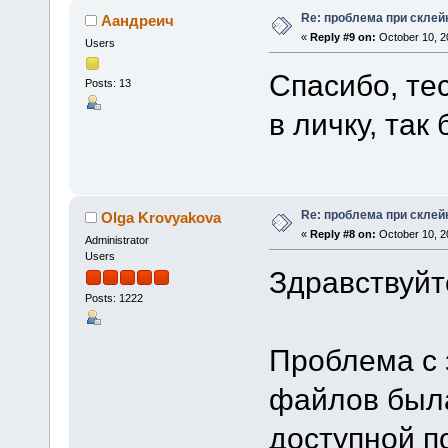
Re: проблема при склей
Аандреич
«
Reply #9 on:
October 10, 2
Users
Спасибо, те
Posts: 13
в личку, та
Re: проблема при склей
Olga Krovyakova
«
Reply #8 on:
October 10, 2
Administrator
Users
Здравствуйт
Posts: 1222
Проблема с 
файлов была
доступной п