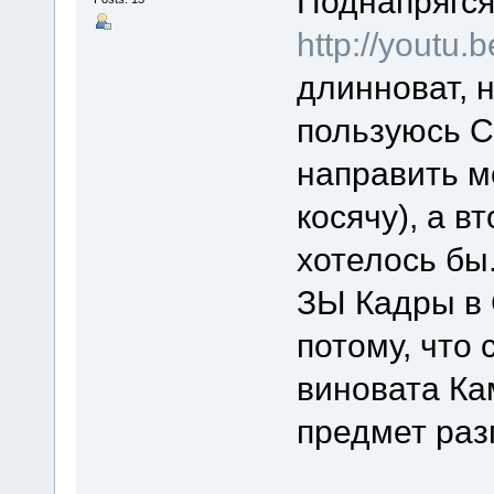
Поднапрягся
http://yout
длинноват, н
пользуюсь С
направить м
косячу), а вт
хотелось бы
ЗЫ Кадры в 
потому, что 
виновата Кам
предмет раз