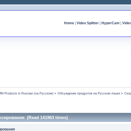
Home
|
Video Splitter
|
HyperCam
|
Vide
MM Products in Russian (на Русском)
»
Обсуждение продуктов на Русском языке
»
Ско
ксирования (Read 141963 times)
ирования