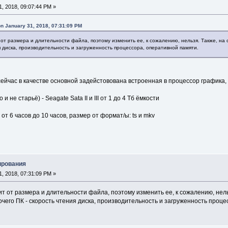
, 2018, 09:07:44 PM »
n January 31, 2018, 07:31:09 PM
 от размера и длительности файла, поэтому изменить ее, к сожалению, нельзя. Также, на
я диска, производительность и загруженность процессора, оперативной памяти.
 сейчас в качестве основной задейстовована встроенная в процессор графика,
и не старьё) - Seagate Sata II и III от 1 до 4 Тб ёмкости
т 6 часов до 10 часов, размер от формат/ы: ts и mkv
ирования
, 2018, 07:31:09 PM »
т от размера и длительности файла, поэтому изменить ее, к сожалению, нел
чего ПК - скорость чтения диска, производительность и загруженность проце