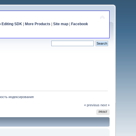
o Editing SDK
|
More Products
|
Site map
|
Facebook
рость индексирования
« previous
next »
PRINT