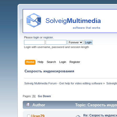
Please
login
or
register
.
Login with username, password and session length
Home
Help
Search
Login
Register
Скорость индексирования
Solveig Multimedia Forum - Get help for video editing software
»
Solveig
Pages: [
1
]
Go Down
Author
Topic: Скорость инде
Re: Скорость индекс
Uran79