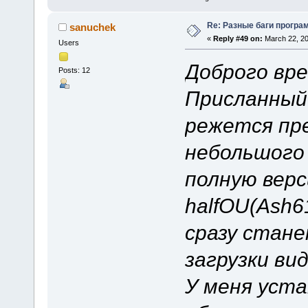
Re: Разные баги програм
sanuchek
«
Reply #49 on:
March 22, 20
Users
Доброго вре
Posts: 12
Присланный 
режется пре
небольшого 
полную верс
halfOU(Ash6
сразу стан
загрузки ви
У меня уста