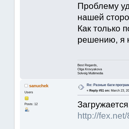
Проблему уд
нашей сторо
Как только п
решению, я 
Best Regards,
Olga Krovyakova
Solveig Multimedia
Re: Разные баги програм
sanuchek
«
Reply #51 on:
March 23, 20
Users
Загружается,
Posts: 12
http://fex.n