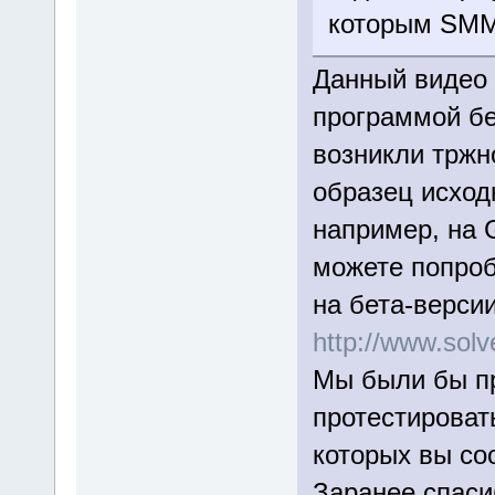
которым SMM 
Данный видео 
программой бе
возникли тржн
образец исход
например, на 
можете попроб
на бета-верси
http://www.so
Мы были бы пр
протестироват
которых вы со
Заранее спаси