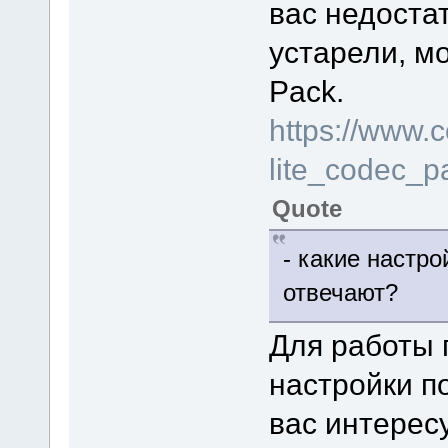
вас недоста
устарели, мо
Pack.
https://www.
lite_codec_
Quote
- какие настро
отвечают?
Для работы 
настройки п
вас интерес