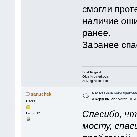
смогли прот
наличие оши
ранее.
Заранее спа
Best Regards,
Olga Krovyakova
Solveig Multimedia
Re: Разные баги програм
sanuchek
«
Reply #45 on:
March 10, 20
Users
Спасибо, чт
Posts: 12
мосту, спас