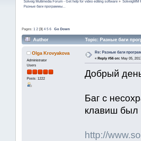
Solveig Multimedia Forum - Get help for video editing software
»
SolveigMM P
Разные баги программы...
Pages:
1
2
[
3
]
4
5
6
Go Down
Author
Topic: Разные баги прог
Re: Разные баги програм
Olga Krovyakova
«
Reply #56 on:
May 05, 2017
Administrator
Users
Добрый день
Posts: 1222
Баг с несох
клавиш был 
http://www.