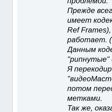
проблемой.
Прежде всег
имеет кодек
Ref Frames)
работает. (
Данным код
"рипнутые"
Я перекоди
"видеоМасте
потом пере
метками.
Так же, ока