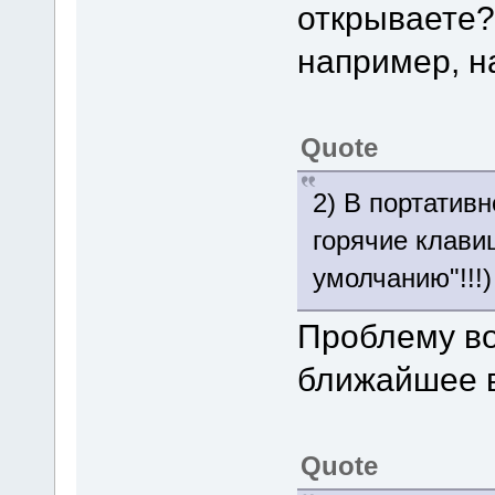
открываете?
например, на
Quote
2) В портатив
горячие клави
умолчанию"!!!)
Проблему во
ближайшее 
Quote