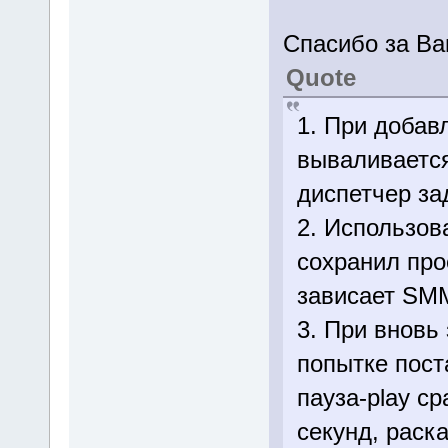
Спасибо за В
Quote
1. При добав
вываливается
диспетчер за
2. Использов
сохранил прое
зависает SM
3. При вновь
попытке пост
пауза-play ср
секунд, раск