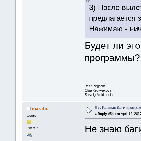
3) После выле
предлагается 
Нажимаю - нич
Будет ли эт
программы?
Best Regards,
Olga Krovyakova
Solveig Multimedia
Re: Разные баги програм
marabu
«
Reply #54 on:
April 12, 201
Users
Не знаю баг
Posts: 9