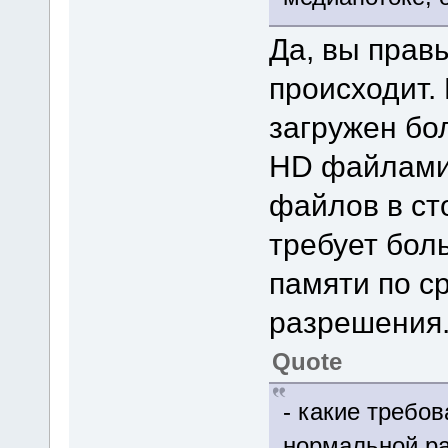
Да, вы прав
происходит.
загружен бол
HD файлами.
файлов в ст
требует бол
памяти по с
разрешения
Quote
- какие требо
нормальной р