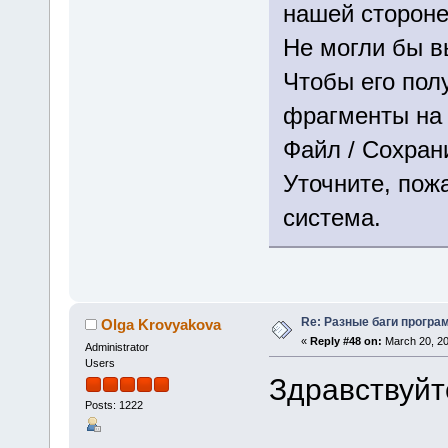
нашей стороне
Не могли бы в
Чтобы его пол
фрагменты на 
Файл / Сохрани
Уточните, пож
система.
Re: Разные баги програм
Olga Krovyakova
«
Reply #48 on:
March 20, 20
Administrator
Users
Здравствуйт
Posts: 1222