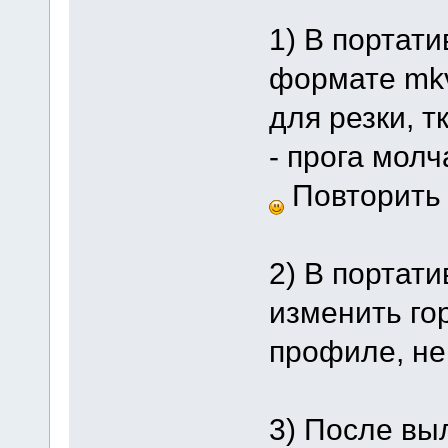
1) В портат
формате mkv
для резки, 
- прога мол
Повторить 
2) В портат
изменить го
профиле, не 
3) После вы