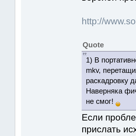
http://www.
Quote
1) В портатив
mkv, перетащи
раскадровку д
Наверняка фи
не смог!
Если пробле
прислать ис