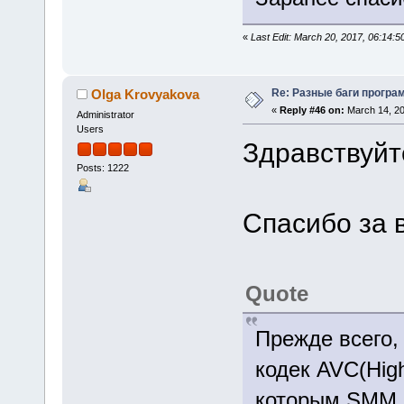
«
Last Edit: March 20, 2017, 06:14:
Re: Разные баги програм
Olga Krovyakova
«
Reply #46 on:
March 14, 20
Administrator
Users
Здравствуйт
Posts: 1222
Спасибо за 
Quote
Прежде всего,
кодек AVC(Hig
которым SMM н