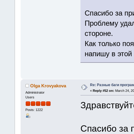
Спасибо за пр
Проблему удал
стороне.
Как только по
напишу в этой
Re: Разные баги програм
Olga Krovyakova
«
Reply #52 on:
March 24, 20
Administrator
Users
Здравствуйт
Posts: 1222
Спасибо за 