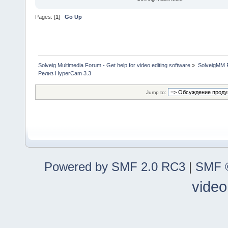
Pages: [
1
]
Go Up
Solveig Multimedia Forum - Get help for video editing software
»
SolveigMM P
Релиз HyperCam 3.3
Jump to:
Powered by SMF 2.0 RC3
|
SMF ©
video