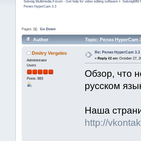
Solveig Multimedia Forum - Get help for video editing software
»
SolveigMM P
Релиз HyperCam 3.3
Pages: [
1
]
Go Down
Author
Topic: Релиз HyperCam 3
Re: Релиз HyperCam 3.3
Dmitry Vergeles
«
Reply #2 on:
October 27, 2
Administrator
Users
Обзор, что н
Posts: 883
русском язы
Наша страни
http://vkonta