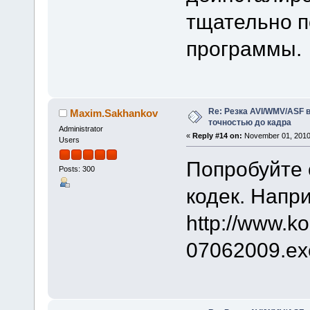
тщательно п
программы.
Re: Резка AVI/WMV/ASF 
Maxim.Sakhankov
точностью до кадра
Administrator
«
Reply #14 on:
November 01, 2010
Users
Попробуйте с
Posts: 300
кодек. Напр
http://www.ko
07062009.ex