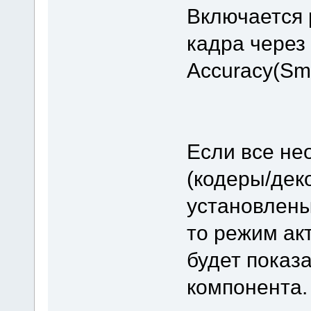
Включается 
кадра через
Accuracy(Sma
Если все н
(кодеры/дек
установлены
то режим ак
будет показ
компонента.