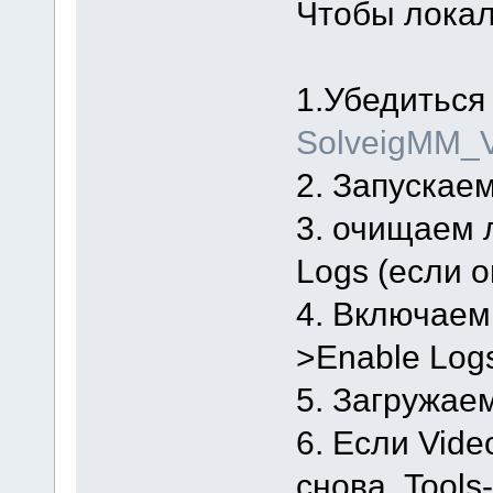
Чтобы локал
1.Убедиться
SolveigMM_V
2. Запускаем 
3. очищаем л
Logs (если 
4. Включаем
>Enable Log
5. Загружае
6. Если Vide
снова. Tools