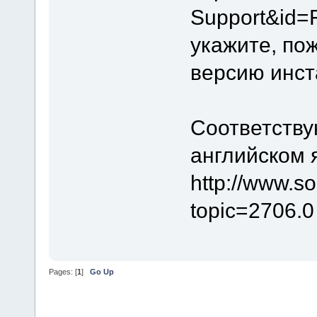
Support&id=
укажите, по
версию инст
Соответству
английском 
http://www.s
topic=2706.0
Pages: [
1
]
Go Up