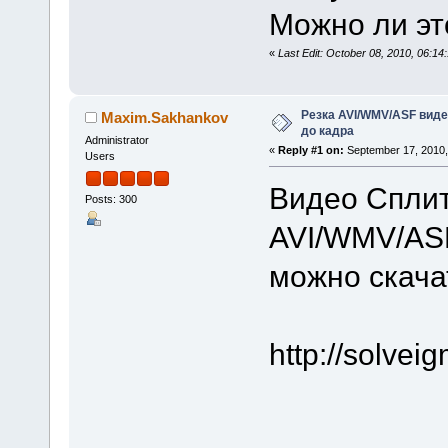
Можно ли эт
«
Last Edit: October 08, 2010, 06
Резка AVI/WMV/ASF вид
Maxim.Sakhankov
до кадра
Administrator
«
Reply #1 on:
September 17, 2010,
Users
Видео Сплит
Posts: 300
AVI/WMV/ASF
можно скача
http://solve