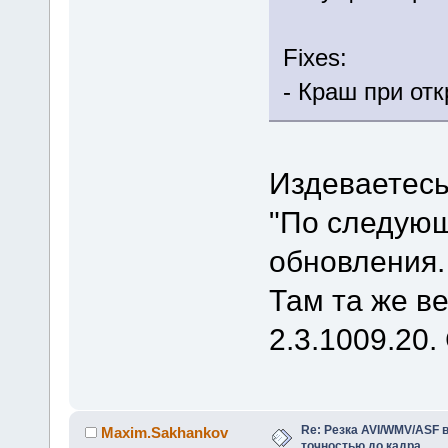
Fixes:
- Краш при от
Издеваетес
"По следую
обновления.
Там та же ве
2.3.1009.20.
Re: Резка AVI/WMV/ASF 
Maxim.Sakhankov
точностью до кадра