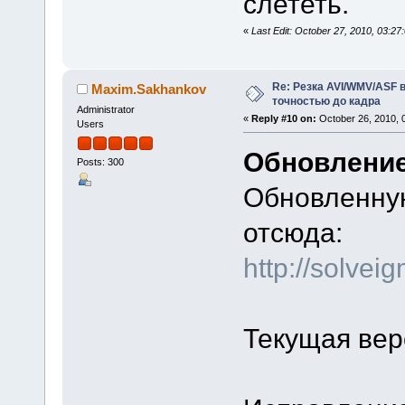
слететь.
«
Last Edit: October 27, 2010, 03:
Re: Резка AVI/WMV/ASF 
Maxim.Sakhankov
точностью до кадра
Administrator
«
Reply #10 on:
October 26, 2010, 
Users
Обновление
Posts: 300
Обновленную
отсюда:
http://solve
Текущая вер