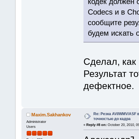
кодек должен о
Codecs и в Ch
сообщите резул
будем искать 
Сделал, как 
Результат т
дефектное.
Re: Резка AVI/WMV/ASF 
Maxim.Sakhankov
точностью до кадра
Administrator
«
Reply #8 on:
October 20, 2010, 0
Users