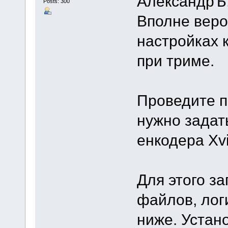
АлександрЪ
Posts: 300
Вполне веро
настройках 
при триме.
Проведите п
нужно задат
енкодера Xvi
Для этого за
файлов, лог
ниже. Устано