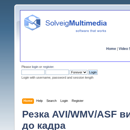
Home
|
Video S
Please
login
or
register
.
Login with username, password and session length
Home
Help
Search
Login
Register
Резка AVI/WMV/ASF в
до кадра