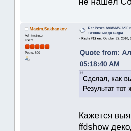
не нашёл Com
Re: Резка AVI/WMV/ASF 
Maxim.Sakhankov
точностью до кадра
Administrator
«
Reply #12 on:
October 29, 2010, 
Users
Quote from: Ал
Posts: 300
05:18:40 AM
Сделал, как в
Результат тот
Кажется выя
ffdshow деко