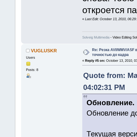
откроется па
«
Last Edit: October 13, 2010, 06:29
Solveig Multimedia
- Video Editing So
Re: Резка AVI/WMV/ASF 
VUGLUSKR
точностью до кадра
Users
«
Reply #5 on:
October 13, 2010, 0
Posts: 8
Quote from: Ma
04:02:31 PM
Обновление.
Обновление д
Текущая версия