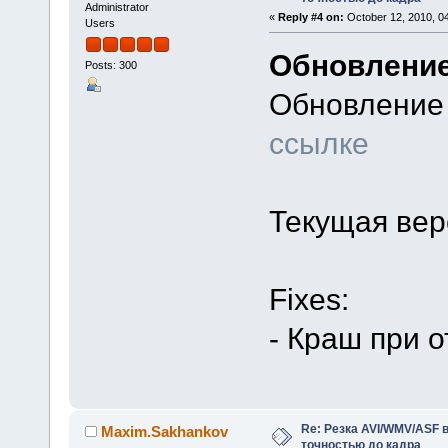
Administrator
«
Reply #4 on:
October 12, 2010, 0
Users
Обновление
Posts: 300
Обновление
ссылке
Текущая верс
Fixes:
- Краш при 
Re: Резка AVI/WMV/ASF 
Maxim.Sakhankov
точностью до кадра