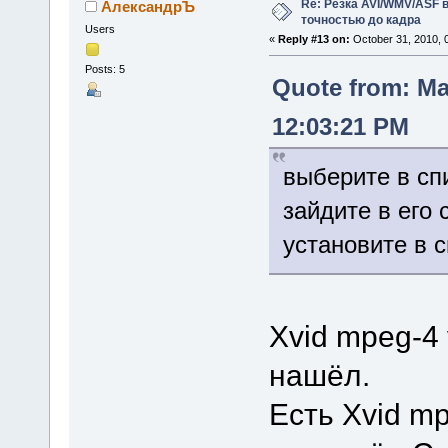
Re: Резка AVI/WMV/ASF 
АлександрЪ
точностью до кадра
Users
«
Reply #13 on:
October 31, 2010, 
Posts: 5
Quote from: Ma
12:03:21 PM
выберите в спи
зайдите в его 
установите в с
Xvid mpeg-4 
нашёл.
Есть Xvid mp