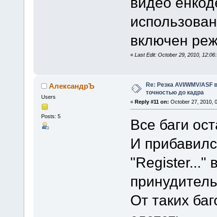
видео енкод
использован
включен реж
«
Last Edit: October 29, 2010, 12:
Re: Резка AVI/WMV/ASF 
АлександрЪ
точностью до кадра
Users
«
Reply #11 on:
October 27, 2010, 
Posts: 5
Все баги ост
И прибавилс
"Register...
принудитель
От таких ба