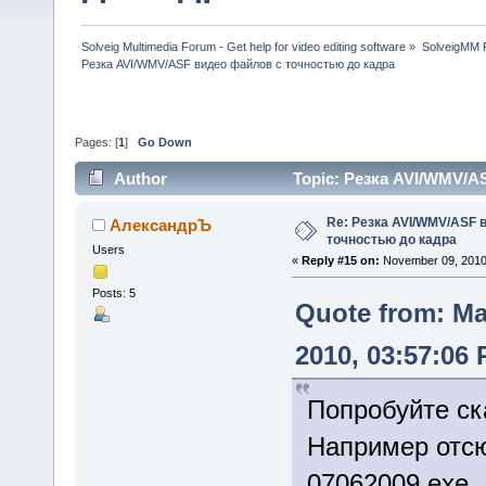
Solveig Multimedia Forum - Get help for video editing software
»
SolveigMM P
Резка AVI/WMV/ASF видео файлов с точностью до кадра
Pages: [
1
]
Go Down
Author
Topic: Резка AVI/WMV/A
Re: Резка AVI/WMV/ASF 
АлександрЪ
точностью до кадра
Users
«
Reply #15 on:
November 09, 2010,
Posts: 5
Quote from: M
2010, 03:57:06
Попробуйте ска
Например отсюд
07062009.exe