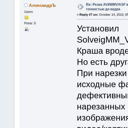
Re: Резка AVI/WMV/ASF 
АлександрЪ
точностью до кадра
Users
«
Reply #7 on:
October 14, 2010, 0
Posts: 5
Установил
SolveigMM_V
Краша вроде
Но есть дру
При нарезки
исходные ф
дефективным
нарезанных 
изображения