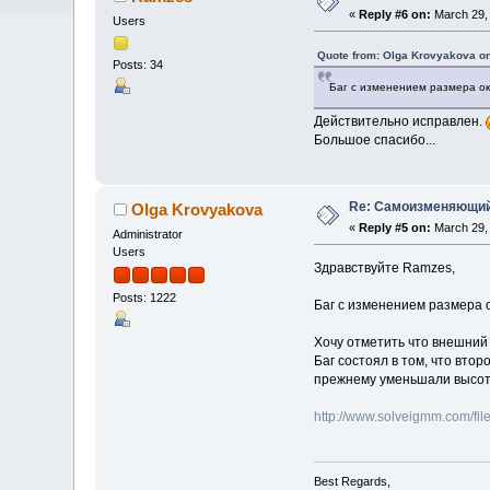
«
Reply #6 on:
March 29, 
Users
Quote from: Olga Krovyakova on
Posts: 34
Баг с изменением размера ок
Действительно исправлен.
Большое спасибо...
Re: Самоизменяющий
Olga Krovyakova
«
Reply #5 on:
March 29, 
Administrator
Users
Здравствуйте Ramzes,
Posts: 1222
Баг с изменением размера 
Хочу отметить что внешний
Баг состоял в том, что вт
прежнему уменьшали высоту
http://www.solveigmm.com/f
Best Regards,