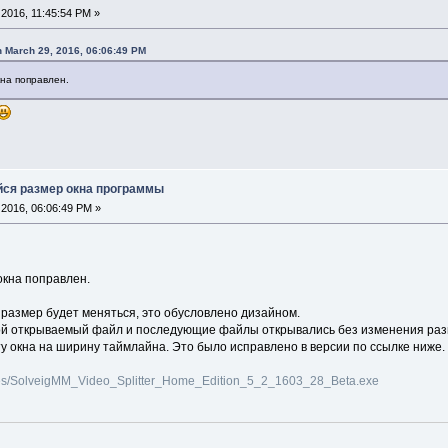
2016, 11:45:54 PM »
 March 29, 2016, 06:06:49 PM
на поправлен.
ся размер окна программы
2016, 06:06:49 PM »
окна поправлен.
 размер будет меняться, это обусловлено дизайном.
орой открываемый файл и последующие файлы открывались без изменения разм
 окна на ширину таймлайна. Это было исправлено в версии по ссылке ниже.
iles/SolveigMM_Video_Splitter_Home_Edition_5_2_1603_28_Beta.exe