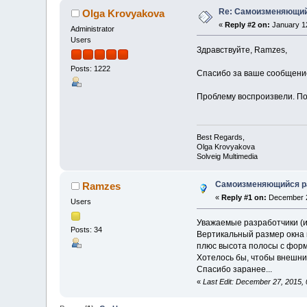
Re: Самоизменяющий
Olga Krovyakova
«
Reply #2 on:
January 12
Administrator
Users
Здравствуйте, Ramzes,
Posts: 1222
Спасибо за ваше сообщени
Проблему воспроизвели. По
Best Regards,
Olga Krovyakova
Solveig Multimedia
Самоизменяющийся р
Ramzes
«
Reply #1 on:
December 2
Users
Уважаемые разработчики (и
Posts: 34
Вертикальный размер окна 
плюс высота полосы с формо
Хотелось бы, чтобы внешни
Спасибо заранее...
«
Last Edit: December 27, 2015