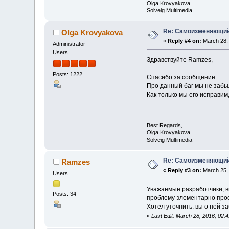
Olga Krovyakova
Solveig Multimedia
Re: Самоизменяющий
Olga Krovyakova
«
Reply #4 on:
March 28, 
Administrator
Users
Здравствуйте Ramzes,
Posts: 1222
Спасибо за сообщение.
Про данный баг мы не забы
Как только мы его исправим
Best Regards,
Olga Krovyakova
Solveig Multimedia
Re: Самоизменяющий
Ramzes
«
Reply #3 on:
March 25, 
Users
Уважаемые разработчики, вы
Posts: 34
проблему элементарно прос
Хотел уточнить: вы о ней з
«
Last Edit: March 28, 2016, 02