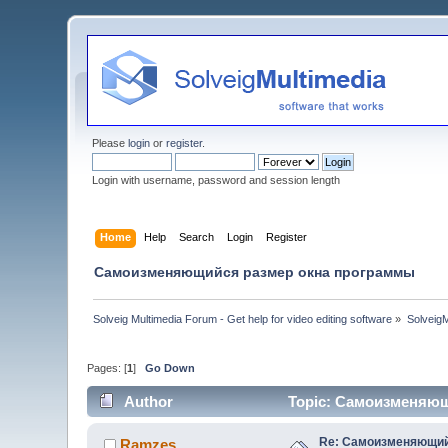
Please
login
or
register
.
Login with username, password and session length
Home
Help
Search
Login
Register
Самоизменяющийся размер окна программы
Solveig Multimedia Forum - Get help for video editing software
»
Solveig
Pages: [
1
]
Go Down
Author
Topic: Самоизменяющ
Re: Самоизменяющий
Ramzes