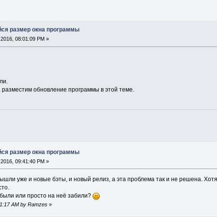
ся размер окна программы
2016, 08:01:09 PM »
ли.
, разместим обновление программы в этой теме.
ся размер окна программы
2016, 09:41:40 PM »
шли уже и новые бэты, и новый релиз, а эта проблема так и не решена. Хот
то.
абыли или просто на неё забили?
:41:17 AM by Ramzes
»