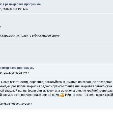
ся размер окна программы
, 2016, 05:36:19 PM »
е.
стараемся исправить в ближайшее время.
азмер окна программы
4, 2015, 06:59:26 PM »
 Ольга в частности), обратите, пожалуйста, внимание на странное поведени
каждый раз после закрытия редактируемого файла (не закрывая самого окна
й звуковой волны (если они включены, а включены они, по крайней мере раск
й размер окна не изменялся сам по себе.
Ибо не гоже так себя вести тако
, 09:48:38 PM by Ramzes
»