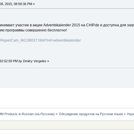
8, 2015, 08:58:36 PM »
нимает участие в акции Adventskalender 2015 на CHIP.de и доступна для загр
сию программы совершенно бесплатно!
ds/HyperCam_84138037.html?ref=adventskalender
 10:52:59 PM by Dmitry Vergeles
»
MM Products in Russian (на Русском)
»
Обсуждение продуктов на Русском языке
»
Hype