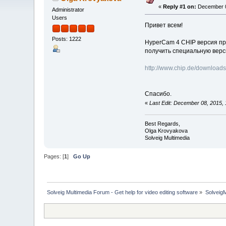
«
Reply #1 on:
December 0
Administrator
Users
Привет всем!
Posts: 1222
HyperCam 4 CHIP версия при
получить специальную вер
http://www.chip.de/downloa
Спасибо.
«
Last Edit: December 08, 2015,
Best Regards,
Olga Krovyakova
Solveig Multimedia
Pages: [
1
]
Go Up
Solveig Multimedia Forum - Get help for video editing software
»
Solveig