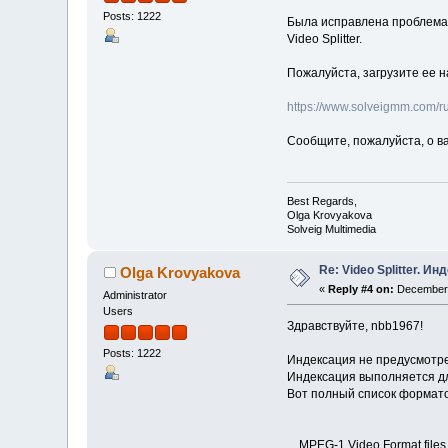
Posts: 1222
Была исправлена проблема 
Video Splitter.
Пожалуйста, загрузите ее 
https://www.solveigmm.com/ru/
Сообщите, пожалуйста, о в
Best Regards,
Olga Krovyakova
Solveig Multimedia
Re: Video Splitter. И
Olga Krovyakova
«
Reply #4 on:
December 
Administrator
Users
Здравствуйте, nbb1967!
Posts: 1222
Индексация не предусмотрен
Индексация выполняется дл
Вот полный список формато
MPEG-1 Video Format files (