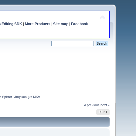
o Editing SDK
|
More Products
|
Site map
|
Facebook
o Splitter. Индексация MKV
« previous
next »
PRINT