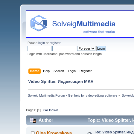
Please
login
or
register
.
Login with username, password and session length
Home
Help
Search
Login
Register
Video Splitter. Индексация MKV
Solveig Multimedia Forum - Get help for video editing software
»
Solveig
Pages: [
1
]
Go Down
Author
Topic: Video Splitte
Re: Video Splitter. И
Olga Krovyakova