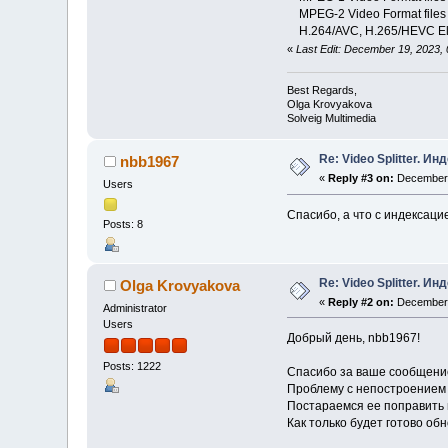
MPEG-2 Video Format files (*.
H.264/AVC, H.265/HEVC Eleme
«
Last Edit: December 19, 2023,
Best Regards,
Olga Krovyakova
Solveig Multimedia
Re: Video Splitter. И
nbb1967
«
Reply #3 on:
December 
Users
Спасибо, а что с индексаци
Posts: 8
Re: Video Splitter. И
Olga Krovyakova
«
Reply #2 on:
December 
Administrator
Users
Добрый день, nbb1967!
Posts: 1222
Спасибо за ваше сообщени
Проблему с непостроением 
Постараемся ее поправить 
Как только будет готово об