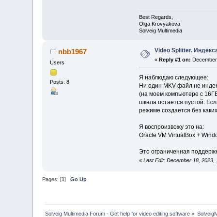
Best Regards,
Olga Krovyakova
Solveig Multimedia
Video Splitter. Индек
nbb1967
«
Reply #1 on:
December 
Users
Я наблюдаю следующее:
Posts: 8
Ни один MKV-файл не индек
(на моем компьютере с 16Г
шкала остается пустой. Есл
режиме создается без каки
Я воспроизвожу это на:
Oracle VM VirtualBox + Windo
Это ограниченная поддержк
«
Last Edit: December 18, 2023,
Pages: [
1
]
Go Up
Solveig Multimedia Forum - Get help for video editing software
»
Solveig