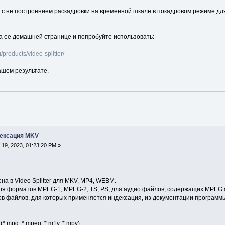
с не построением раскадровки на временной шкале в покадровом режиме дл
на ее домашней странице и попробуйте использовать:
products/video-splitter/
ашем результате.
ндексация MKV
19, 2023, 01:23:20 PM »
а в Video Splitter для MKV, MP4, WEBM.
я форматов MPEG-1, MPEG-2, TS, PS, для аудио файлов, содержащих MPEG ау
в файлов, для которых применяется индексация, из документации программ
*.mpg, *.mpeg, *.m1v, *.mpv)