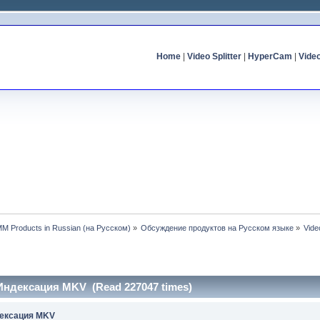
Home
|
Video Splitter
|
HyperCam
|
Vide
MM Products in Russian (на Русском)
»
Обсуждение продуктов на Русском языке
»
Vide
r. Индексация MKV (Read 227047 times)
ндексация MKV