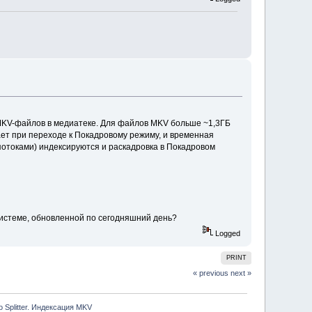
MKV-файлов в медиатеке. Для файлов MKV больше ~1,3ГБ
ет при переходе к Покадровому режиму, и временная
 потоками) индексируются и раскадровка в Покадровом
системе, обновленной по сегодняшний день?
Logged
PRINT
« previous
next »
o Splitter. Индексация MKV