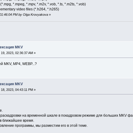
mpg, *.mpeg, *.mpv, *.m2v, *.vob, *.ts, *.m2ts, *.vob)
ntary video files (*.h264, *.h265)
 01:46:04 PM by Olga Krovyakova
»
ндексация MKV
19, 2023, 02:36:37 AM »
ей MKV, MP4, WEBP...?
ндексация MKV
18, 2023, 04:43:11 PM »
е.
раскадровки на временной шкале в покадровом режиме для больших MKV фай
в ближайшее время.
новление программы, мы разместим его в этой теме.