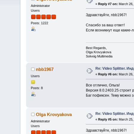
«
Reply #7 on:
March 26, 
Administrator
Users
Здравствуйте, nbb1967!
Posts: 1222
Спасибо за ваш ответ!
Если возникнут еще какие-л
Best Regards,
Olga Krovyakova
Solveig Multimedia
Re: Video Splitter. И
nbb1967
«
Reply #6 on:
March 26, 
Users
Все отлично, Ольга!
Posts: 8
Версия 8.0.2403.25 строит
Баг пофиксен. Тему можно з
Re: Video Splitter. И
Olga Krovyakova
«
Reply #5 on:
March 25, 
Administrator
Users
Здравствуйте, nbb1967!