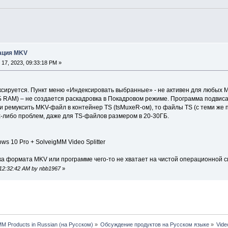
сация MKV
17, 2023, 09:33:18 PM »
сируется. Пункт меню «Индексировать выбранные» - не активен для любых 
Б RAM) – не создается раскадровка в Покадровом режиме. Программа подвиса
и ремуксить MKV-файл в контейнер TS (tsMuxeR-ом), то файлы TS (с теми же
х-либо проблем, даже для TS-файлов размером в 20-30ГБ.
ws 10 Pro + SolveigMM Video Splitter
а формата MKV или программе чего-то не хватает на чистой операционной 
 12:32:42 AM by nbb1967
»
MM Products in Russian (на Русском)
»
Обсуждение продуктов на Русском языке
»
Vide