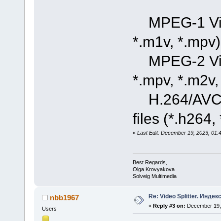
MPEG-1 Vide
*.m1v, *.mpv)
MPEG-2 Vide
*.mpv, *.m2v, 
H.264/AVC, 
files (*.h264,
«
Last Edit: December 19, 2023, 01
Best Regards,
Olga Krovyakova
Solveig Multimedia
Re: Video Splitter. Инде
nbb1967
«
Reply #3 on:
December 19, 
Users