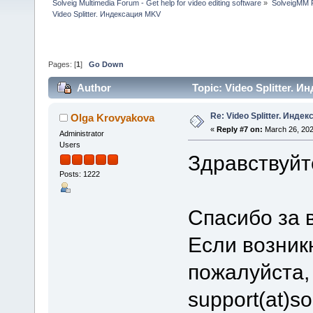
Solveig Multimedia Forum - Get help for video editing software
»
SolveigMM P
Video Splitter. Индексация MKV
Pages: [
1
]
Go Down
Author
Topic: Video Splitter. 
Re: Video Splitter. Инде
Olga Krovyakova
«
Reply #7 on:
March 26, 202
Administrator
Users
Здравствуйт
Posts: 1222
Спасибо за 
Если возник
пожалуйста,
support(at)s