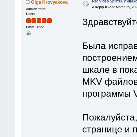
Re: Video Splitter. Инде
Olga Krovyakova
«
Reply #5 on:
March 25, 202
Administrator
Users
Здравствуйт
Posts: 1222
Была исправ
построением
шкале в пок
MKV файлов 
программы Vi
Пожалуйста,
странице и 