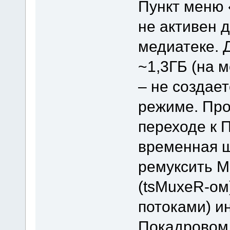
Пункт меню 
не активен 
медиатеке.
~1,3ГБ (на 
– не создае
режиме. Про
переходе к 
временная ш
ремуксить M
(tsMuxeR-ом
потоками) и
Покадровом 