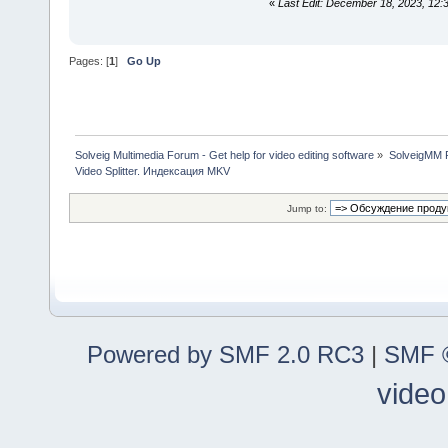
«
Last Edit: December 18, 2023, 12
Pages: [
1
]
Go Up
Solveig Multimedia Forum - Get help for video editing software
»
SolveigMM P
Video Splitter. Индексация MKV
Jump to:
Powered by SMF 2.0 RC3
|
SMF ©
video