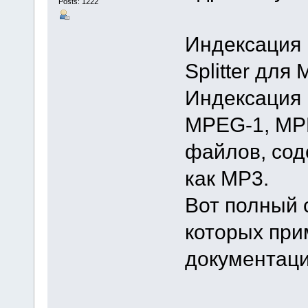
Posts: 1222
Индексация 
Splitter дл
Индексация 
MPEG-1, MPE
файлов, сод
как MP3.
Вот полный 
которых при
документац