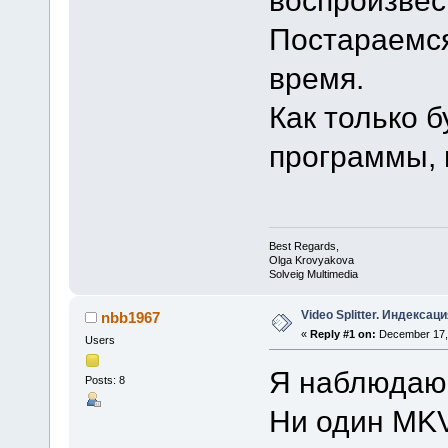
воспроизвес
Постараемся
время.
Как только 
программы, 
Best Regards,
Olga Krovyakova
Solveig Multimedia
Video Splitter. Индексац
nbb1967
«
Reply #1 on:
December 17, 
Users
Я наблюдаю
Posts: 8
Ни один MKV