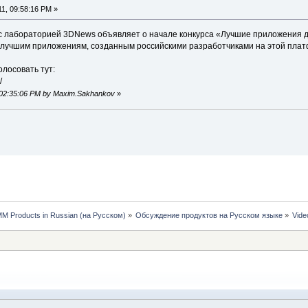
11, 09:58:16 PM »
о с лабораторией 3DNews объявляет о начале конкурса «Лучшие приложения д
 лучшим приложениям, созданным российскими разработчиками на этой пла
олосовать тут:
/
, 02:35:06 PM by Maxim.Sakhankov
»
MM Products in Russian (на Русском)
»
Обсуждение продуктов на Русском языке
»
Vide