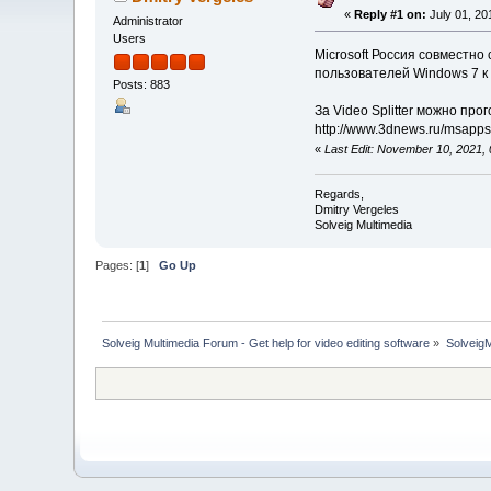
«
Reply #1 on:
July 01, 20
Administrator
Users
Microsoft Россия совместн
пользователей Windows 7 к
Posts: 883
За Video Splitter можно прог
http://www.3dnews.ru/msapps
«
Last Edit: November 10, 2021
Regards,
Dmitry Vergeles
Solveig Multimedia
Pages: [
1
]
Go Up
Solveig Multimedia Forum - Get help for video editing software
»
Solveig