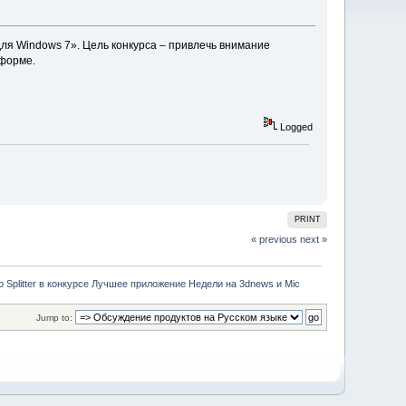
ля Windows 7». Цель конкурса – привлечь внимание
тформе.
Logged
PRINT
« previous
next »
o Splitter в конкурсе Лучшее приложение Недели на 3dnews и Mic
Jump to: