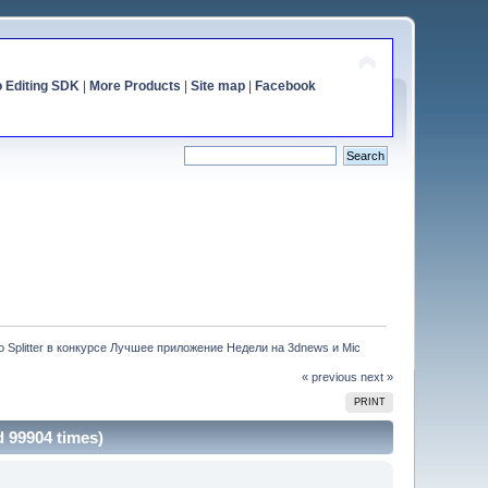
o Editing SDK
|
More Products
|
Site map
|
Facebook
o Splitter в конкурсе Лучшее приложение Недели на 3dnews и Mic
« previous
next »
PRINT
 99904 times)