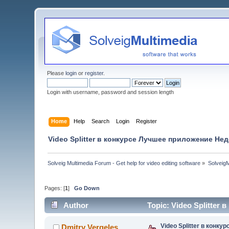
Please
login
or
register
.
Login with username, password and session length
Home
Help
Search
Login
Register
Video Splitter в конкурсе Лучшее приложение Не
Solveig Multimedia Forum - Get help for video editing software
»
Solveig
Pages: [
1
]
Go Down
Author
Topic: Video Splitte
Video Splitter в конк
Dmitry Vergeles