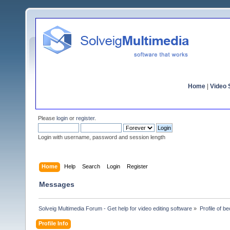
Home
|
Video S
Please
login
or
register
.
Login with username, password and session length
Home
Help
Search
Login
Register
Messages
Solveig Multimedia Forum - Get help for video editing software
»
Profile of b
Profile Info