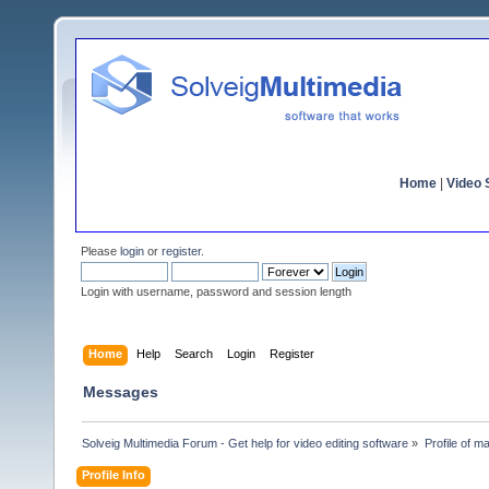
Home
|
Video S
Please
login
or
register
.
Login with username, password and session length
Home
Help
Search
Login
Register
Messages
Solveig Multimedia Forum - Get help for video editing software
»
Profile of m
Profile Info