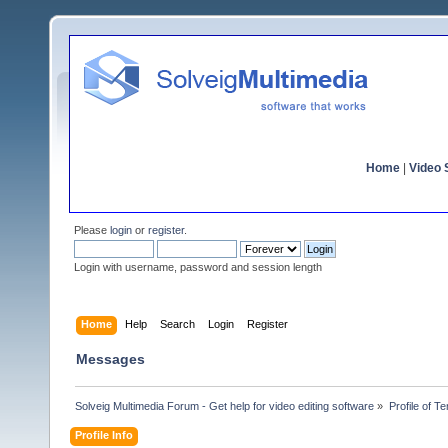
Home
|
Video S
Please
login
or
register
.
Login with username, password and session length
Home
Help
Search
Login
Register
Messages
Solveig Multimedia Forum - Get help for video editing software
»
Profile of T
Profile Info