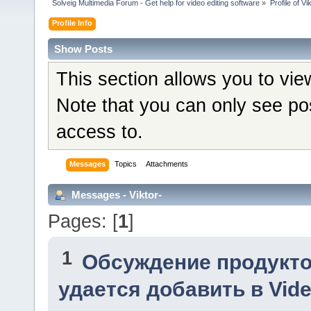
Solveig Multimedia Forum - Get help for video editing software
»
Profile of Vi
Profile Info
Show Posts
This section allows you to vi
Note that you can only see po
access to.
Messages
Topics
Attachments
Messages - Viktor-
Pages: [
1
]
1
Обсуждение продукто
удается добавить в Vide