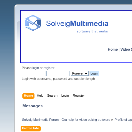
Home
|
Video S
Please
login
or
register
.
Login with username, password and session length
Home
Help
Search
Login
Register
Messages
Solveig Multimedia Forum - Get help for video editing software
»
Profile of a
Profile Info