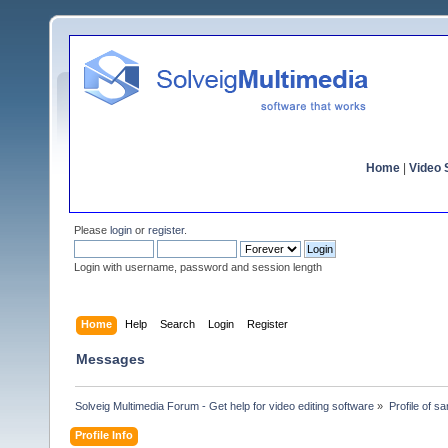
Home
|
Video S
Please
login
or
register
.
Login with username, password and session length
Home
Help
Search
Login
Register
Messages
Solveig Multimedia Forum - Get help for video editing software
»
Profile of s
Profile Info