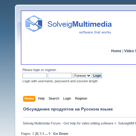
Home
|
Video S
Please
login
or
register
.
Login with username, password and session length
Home
Help
Search
Login
Register
Обсуждение продуктов на Русском языке
Solveig Multimedia Forum - Get help for video editing software
»
SolveigMM P
Pages:
1
[
2
]
3
4
...
9
Go Down