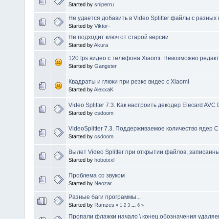
Started by
sniperru
Не удается добавить в Video Splitter файлы с разных
Started by
Viktor-
Не подходит ключ от старой версии
Started by
Akura
120 fps видео с телефона Xiaomi. Невозможно редакт
Started by
Gangster
Квадраты и глюки при резке видео с Xiaomi
Started by
AlexxaK
Video Splitter 7.3. Как настроить декодер Elecard AVC
Started by
csdoom
VideoSplitter 7.3. Поддерживаемое количество ядер 
Started by
csdoom
Вылет Video Splitter при открытии файлов, записанн
Started by
hobotxxl
Проблема со звуком
Started by
Neozar
Разные баги программы...
Started by
Ramzes
«
1
2
3
...
6
»
Пропали флажки начало \ конец обозначения удаляе