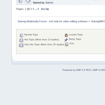
Started by
Valenki
Pages:
1
[
2
]
3
4
...
9
Go Up
Solveig Multimedia Forum - Get help for video editing software
»
SolveigMM P
Normal Topic
Locked Topic
Sticky Topic
Hot Topic (More than 15 replies)
Poll
Very Hot Topic (More than 25 replies)
Powered by SMF 2.0 RC3
|
SMF © 200