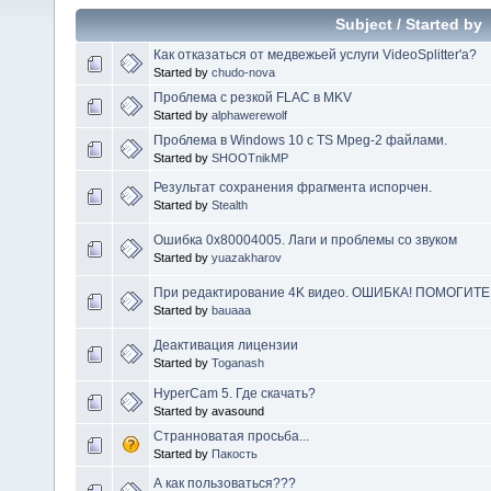
Subject
/
Started by
Как отказаться от медвежьей услуги VideoSplitter'а?
Started by
chudo-nova
Проблема с резкой FLAC в MKV
Started by
alphawerewolf
Проблема в Windows 10 с TS Mpeg-2 файлами.
Started by
SHOOTnikMP
Результат сохранения фрагмента испорчен.
Started by
Stealth
Ошибка 0x80004005. Лаги и проблемы со звуком
Started by
yuazakharov
При редактирование 4K видео. ОШИБКА! ПОМОГИТЕ
Started by
bauaaa
Деактивация лицензии
Started by
Toganash
HyperCam 5. Где скачать?
Started by avasound
Странноватая просьба...
Started by
Пакость
А как пользоваться???