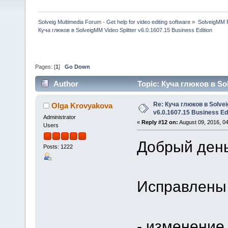
Solveig Multimedia Forum - Get help for video editing software
»
SolveigMM P
Куча глюков в SolveigMM Video Splitter v6.0.1607.15 Business Edition
Pages: [
1
]
Go Down
Author
Topic: Куча глюков в Sol
202303 times)
Re: Куча глюков в Solvei
Olga Krovyakova
v6.0.1607.15 Business Ed
Administrator
«
Reply #12 on:
August 09, 2016, 0
Users
Добрый день
Posts: 1222
Исправлены
- изменение