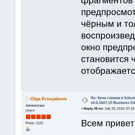
предпросмот
чёрным и то
воспроизвед
окно предпр
становится 
отображается
Re: Куча глюков в Solvei
Olga Krovyakova
v6.0.1607.15 Business Ed
Administrator
«
Reply #9 on:
July 29, 2016, 07:19
Users
Всем привет
Posts: 1222