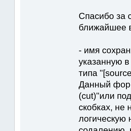
Спасибо за 
ближайшее 
- имя сохра
указанную в
типа "[source]
Данный форм
(cut)"или по
скобках, не
логическую 
содалению, 