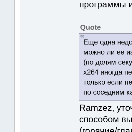
программы и
Quote
Еще одна недо
можно ли ее и
(по долям секу
x264 иногда пе
только если п
по соседним к
Ramzez, уто
способом вы
(горячие/гл