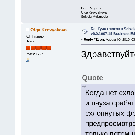
Best Regards,
Olga Krovyakova
Solveig Multimedia
Re: Куча глюков в Solvei
Olga Krovyakova
v6.0.1607.15 Business Ed
Administrator
«
Reply #11 on:
August 03, 2016, 0
Users
Здравствуйт
Posts: 1222
Quote
Когда нет схл
и пауза сраба
схлопнутых фр
предпросмотра
только потом 