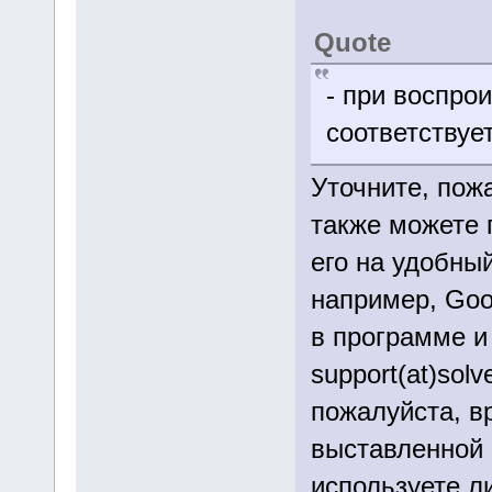
Quote
- при воспро
соответствуе
Уточните, пож
также можете 
его на удобны
например, Goog
в программе и
support(at)sol
пожалуйста, вр
выставленной 
используете л