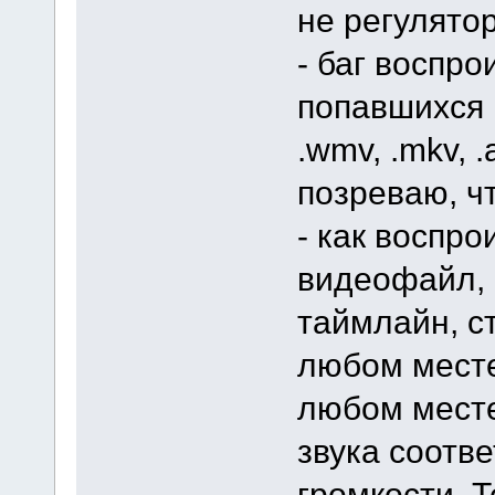
не регулятор
- баг воспр
попавшихся
.wmv, .mkv, 
позреваю, чт
- как воспро
видеофайл, 
таймлайн, с
любом месте
любом месте
звука соотв
громкости. 