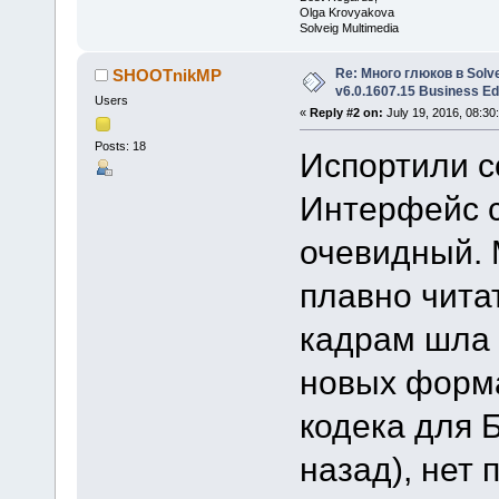
Olga Krovyakova
Solveig Multimedia
Re: Много глюков в Solve
SHOOTnikMP
v6.0.1607.15 Business Ed
Users
«
Reply #2 on:
July 19, 2016, 08:30
Posts: 18
Испортили 
Интерфейс с
очевидный. 
плавно чита
кадрам шла 
новых форма
кодека для 
назад), нет