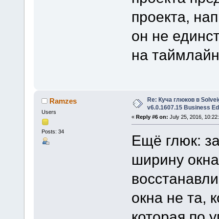
проекта, на
он не единс
на таймлайн
Re: Куча глюков в Solvei
Ramzes
v6.0.1607.15 Business Ed
Users
«
Reply #6 on:
July 25, 2016, 10:22
Posts: 34
Ещё глюк: з
ширину окна
восстанавли
окна не та, 
которая по 