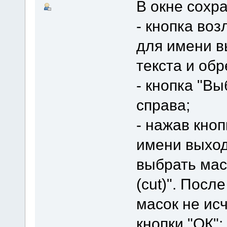
В окне сохр
- кнопка воз
для имени в
текста и обр
- кнопка "В
справа;
- нажав кно
имени выхо
выбрать маск
(cut)". Пос
масок не ис
кнопки "ОК";