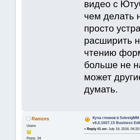
видео с Юту
чем делать 
просто устр
расширить н
чтению форм
больше не н
может други
думать.
Куча глюков в SolveigMM V
Ramzes
v6.0.1607.15 Business Edi
Users
«
Reply #1 on:
July 19, 2016, 04:20
Posts: 34