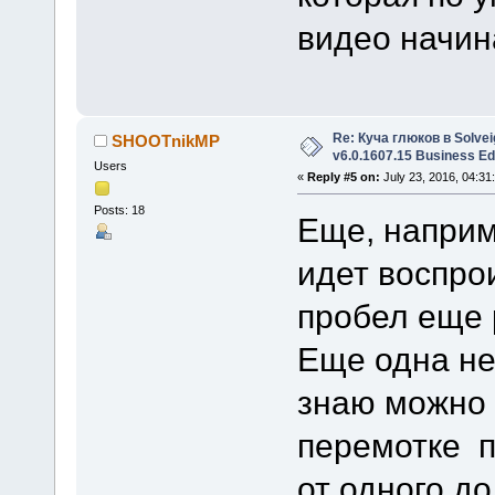
видео начин
Re: Куча глюков в Solvei
SHOOTnikMP
v6.0.1607.15 Business Ed
Users
«
Reply #5 on:
July 23, 2016, 04:31
Posts: 18
Еще, наприм
идет воспро
пробел еще 
Еще одна не
знаю можно 
перемотке п
от одного до