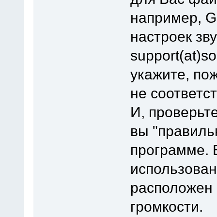
например, Go
настроек зв
support(at)s
укажите, пож
не соответс
И, проверьт
вы "правиль
программе.
использован
расположен 
громкости.