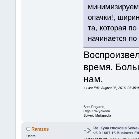
минимизируем 
опачки!, ширин
та, которая п
начинается по
Воспроизвел
время. Боль
нам.
«
Last Edit: August 03, 2016, 06:35
Best Regards,
Olga Krovyakova
Solveig Multimedia
Re: Куча глюков в Solvei
Ramzes
v6.0.1607.15 Business Ed
Users
«
Reply #10 on:
July 29, 2016, 08:5