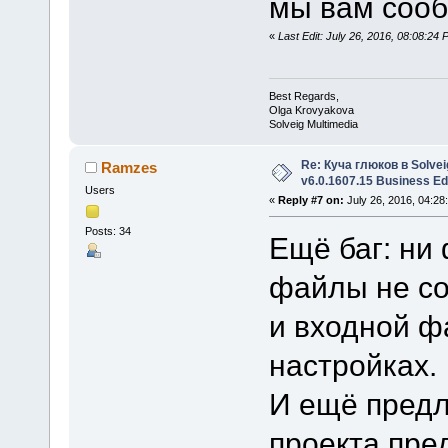
мы вам соо
«
Last Edit: July 26, 2016, 08:08:2
Best Regards,
Olga Krovyakova
Solveig Multimedia
Re: Куча глюков в Solvei
Ramzes
v6.0.1607.15 Business Ed
Users
«
Reply #7 on:
July 26, 2016, 04:28
Posts: 34
Ещё баг: ни
файлы не со
и входной фа
настройках.
И ещё предл
проекта пре