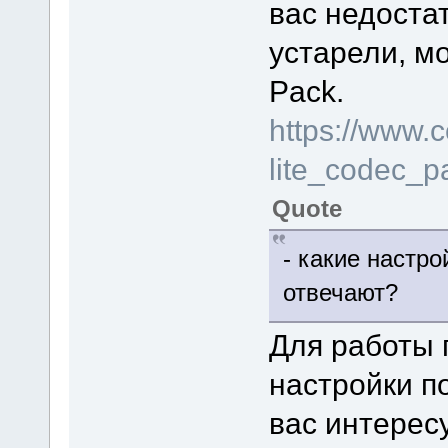
вас недоста
устарели, мо
Pack.
https://www.
lite_codec_
Quote
- какие настро
отвечают?
Для работы 
настройки п
вас интерес