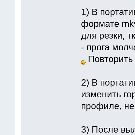
1) В портат
формате mkv
для резки, 
- прога мол
Повторить 
2) В портат
изменить го
профиле, не 
3) После вы