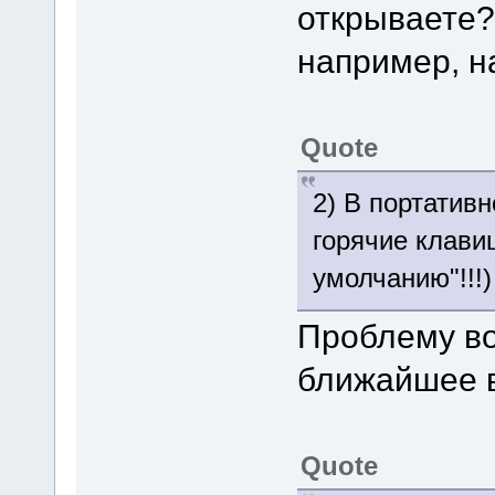
открываете?
например, на
Quote
2) В портатив
горячие клави
умолчанию"!!!)
Проблему во
ближайшее 
Quote