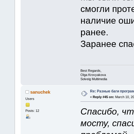
смогли прот
наличие оши
ранее.
Заранее спа
Best Regards,
Olga Krovyakova
Solveig Multimedia
Re: Разные баги програм
sanuchek
«
Reply #45 on:
March 10, 20
Users
Спасибо, чт
Posts: 12
мосту, спас