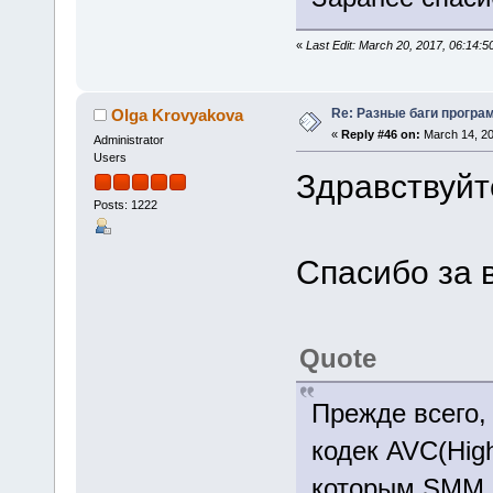
«
Last Edit: March 20, 2017, 06:14:
Re: Разные баги програм
Olga Krovyakova
«
Reply #46 on:
March 14, 20
Administrator
Users
Здравствуйт
Posts: 1222
Спасибо за 
Quote
Прежде всего,
кодек AVC(Hig
которым SMM н