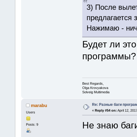
3) После выле
предлагается 
Нажимаю - нич
Будет ли эт
программы?
Best Regards,
Olga Krovyakova
Solveig Multimedia
Re: Разные баги програм
marabu
«
Reply #54 on:
April 12, 201
Users
Не знаю баг
Posts: 9