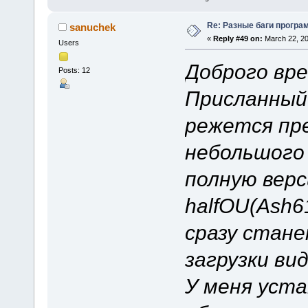
Re: Разные баги програм
sanuchek
«
Reply #49 on:
March 22, 20
Users
Доброго вре
Posts: 12
Присланный 
режется пре
небольшого 
полную верс
halfOU(Ash6
сразу стан
загрузки ви
У меня уста