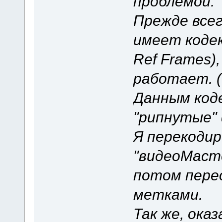
проблемой.
Прежде всег
имеет кодек
Ref Frames)
работает. (
Данным код
"рипнутые"
Я перекоди
"видеоМасте
потом пере
метками.
Так же, ока