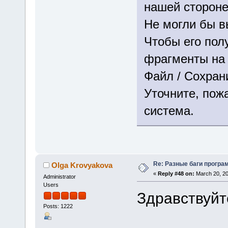
нашей стороне
Не могли бы в
Чтобы его пол
фрагменты на 
Файл / Сохрани
Уточните, пож
система.
Re: Разные баги програм
Olga Krovyakova
«
Reply #48 on:
March 20, 20
Administrator
Users
Здравствуйт
Posts: 1222