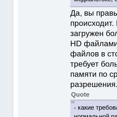
Да, вы прав
происходит.
загружен бол
HD файлами.
файлов в ст
требует бол
памяти по с
разрешения
Quote
- какие требо
нормальной р