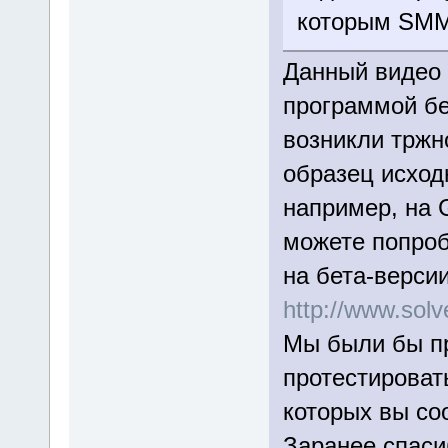
которым SMM 
Данный видео 
программой бе
возникли тржн
образец исход
например, на 
можете попроб
на бета-верси
http://www.so
Мы были бы пр
протестироват
которых вы со
Заранее спаси