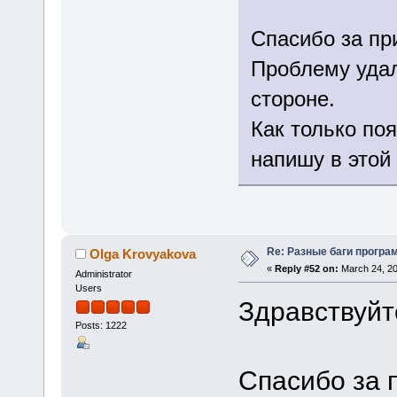
Спасибо за пр
Проблему удал
стороне.
Как только по
напишу в этой
Re: Разные баги програм
Olga Krovyakova
«
Reply #52 on:
March 24, 20
Administrator
Users
Здравствуйт
Posts: 1222
Спасибо за 