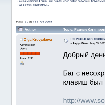
Solveig Multimedia Forum - Get help for video editing software
»
SolveigMM P
Разные баги программы...
Pages:
1
2
[
3
]
4
5
6
Go Down
Author
Topic: Разные баги прог
Re: Разные баги програм
Olga Krovyakova
«
Reply #56 on:
May 05, 2017
Administrator
Users
Добрый день
Posts: 1222
Баг с несох
клавиш был 
http://www.