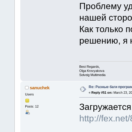
Проблему уд
нашей сторо
Как только п
решению, я 
Best Regards,
Olga Krovyakova
Solveig Multimedia
Re: Разные баги програм
sanuchek
«
Reply #51 on:
March 23, 20
Users
Загружается,
Posts: 12
http://fex.n