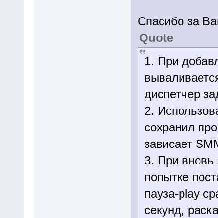
Спасибо за В
Quote
1. При добав
вываливается
диспетчер за
2. Использов
сохранил прое
зависает SM
3. При вновь
попытке пост
пауза-play ср
секунд, раск