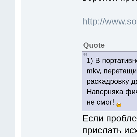
http://www.
Quote
1) В портатив
mkv, перетащи
раскадровку д
Наверняка фи
не смог!
Если пробле
прислать ис