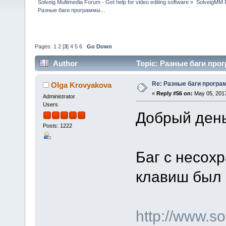
Solveig Multimedia Forum - Get help for video editing software
»
SolveigMM P
Разные баги программы...
Pages:
1
2
[
3
]
4
5
6
Go Down
Author
Topic: Разные баги прог
Re: Разные баги програм
Olga Krovyakova
«
Reply #56 on:
May 05, 2017
Administrator
Users
Добрый день
Posts: 1222
Баг с несох
клавиш был 
http://www.