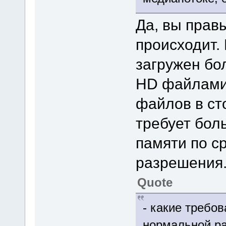
Да, вы прав
происходит.
загружен бол
HD файлами.
файлов в ст
требует бол
памяти по с
разрешения
Quote
- какие требо
нормальной р