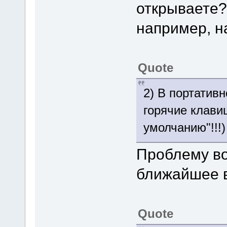
открываете?
например, на
Quote
2) В портатив
горячие клави
умолчанию"!!!)
Проблему во
ближайшее 
Quote