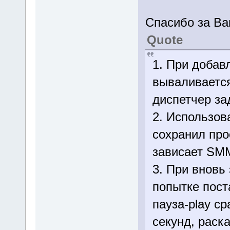
Спасибо за В
Quote
1. При добав
вываливается
диспетчер за
2. Использов
сохранил прое
зависает SM
3. При вновь
попытке пост
пауза-play ср
секунд, раск