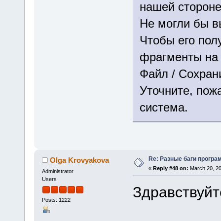
нашей стороне
Не могли бы в
Чтобы его пол
фрагменты на 
Файл / Сохрани
Уточните, пож
система.
Re: Разные баги програм
Olga Krovyakova
«
Reply #48 on:
March 20, 20
Administrator
Users
Здравствуйт
Posts: 1222