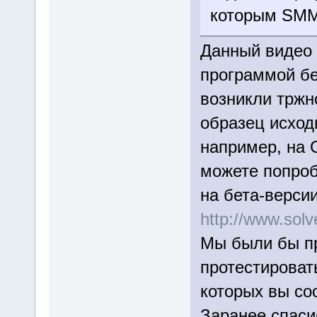
которым SMM 
Данный видео 
программой бе
возникли тржн
образец исход
например, на 
можете попроб
на бета-верси
http://www.so
Мы были бы пр
протестироват
которых вы со
Заранее спаси