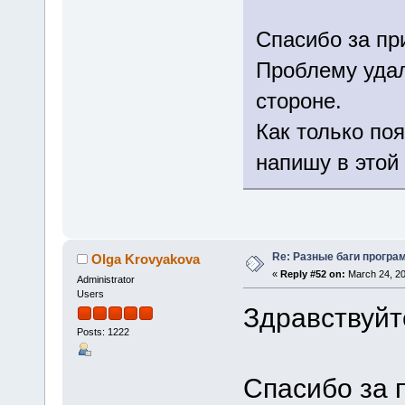
Спасибо за пр
Проблему удал
стороне.
Как только по
напишу в этой
Re: Разные баги програм
Olga Krovyakova
«
Reply #52 on:
March 24, 20
Administrator
Users
Здравствуйт
Posts: 1222
Спасибо за 