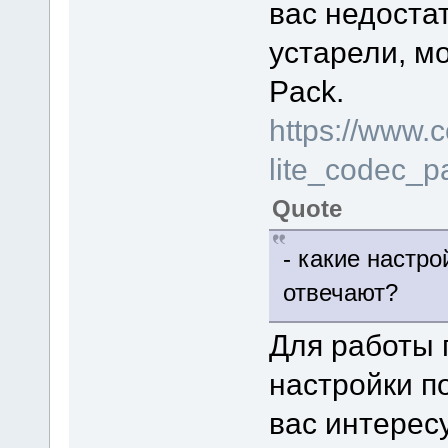
вас недоста
устарели, мо
Pack.
https://www.
lite_codec_
Quote
- какие настро
отвечают?
Для работы 
настройки п
вас интерес