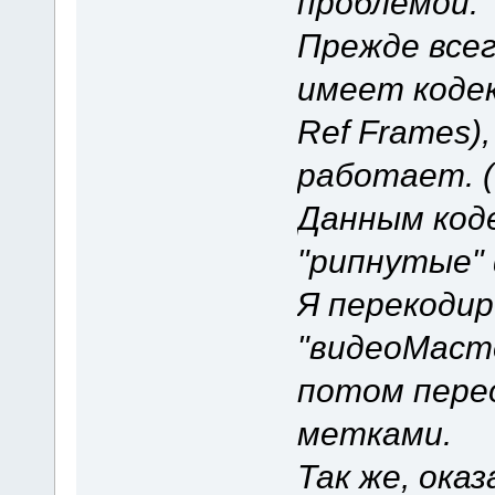
проблемой.
Прежде всег
имеет кодек
Ref Frames)
работает. (
Данным код
"рипнутые"
Я перекоди
"видеоМасте
потом пере
метками.
Так же, ока