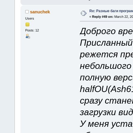
Re: Разные баги програм
sanuchek
«
Reply #49 on:
March 22, 20
Users
Доброго вре
Posts: 12
Присланный 
режется пре
небольшого 
полную верс
halfOU(Ash6
сразу стан
загрузки ви
У меня уста