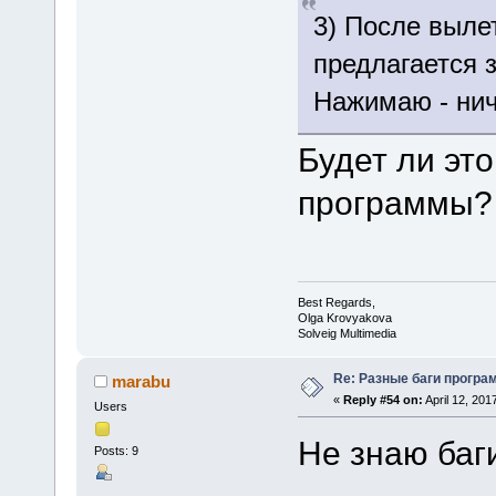
3) После выле
предлагается 
Нажимаю - нич
Будет ли эт
программы?
Best Regards,
Olga Krovyakova
Solveig Multimedia
Re: Разные баги програм
marabu
«
Reply #54 on:
April 12, 201
Users
Не знаю баг
Posts: 9