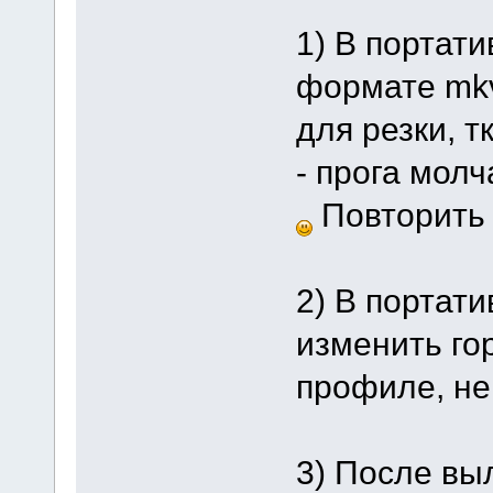
1) В портат
формате mkv
для резки, 
- прога мол
Повторить 
2) В портат
изменить го
профиле, не 
3) После вы