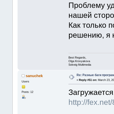
Проблему уд
нашей сторо
Как только п
решению, я 
Best Regards,
Olga Krovyakova
Solveig Multimedia
Re: Разные баги програм
sanuchek
«
Reply #51 on:
March 23, 20
Users
Загружается,
Posts: 12
http://fex.n