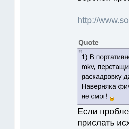
http://www.
Quote
1) В портатив
mkv, перетащи
раскадровку д
Наверняка фи
не смог!
Если пробле
прислать ис