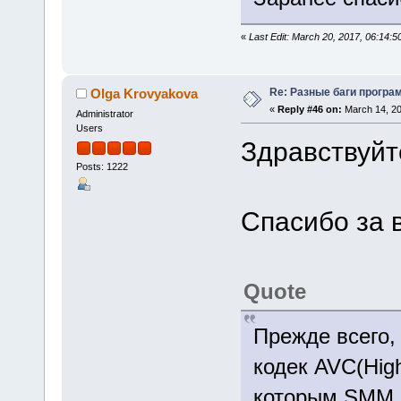
«
Last Edit: March 20, 2017, 06:14:
Re: Разные баги програм
Olga Krovyakova
«
Reply #46 on:
March 14, 20
Administrator
Users
Здравствуйт
Posts: 1222
Спасибо за 
Quote
Прежде всего,
кодек AVC(Hig
которым SMM н