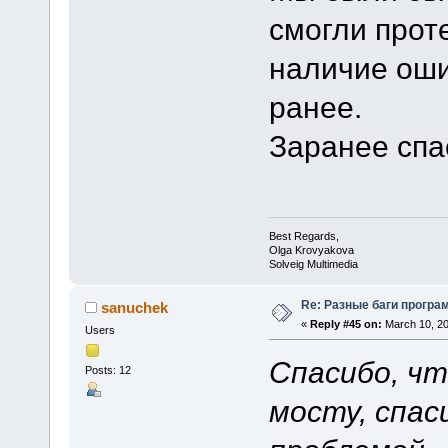
смогли прот
наличие оши
ранее.
Заранее спа
Best Regards,
Olga Krovyakova
Solveig Multimedia
Re: Разные баги програм
sanuchek
«
Reply #45 on:
March 10, 20
Users
Спасибо, чт
Posts: 12
мосту, спас