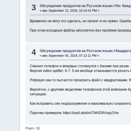
3
Обсуждение продуктов на Русском языке
/
Re: Квад
«
on:
September 12, 2019, 10:14:42 PM »
Временно не могу это сделать, но проект и не нужен. Ошиб
При этом исходные файлы абсолютно без проблем проигрыв
4
Обсуждение продуктов на Русском языке
/
Квадраты
«
on:
September 05, 2019, 07:12:11 PM »
Сменил телефон и впервые столкнулся с багами при резке.
Версия video splitter: 6-7. 5-ая вообще отказывается реза
Potplayer как-то пытается проиграть файл с квадратиками.
Вероятно, с другими моделями телефонов этой компании буде
ситуацию.
Как исправить сие недоразумение и максимально сохранить
Парочка примеров: https://yadi.sk/d/s47MAD9Vxqy2Vw
Pages: [
1
]