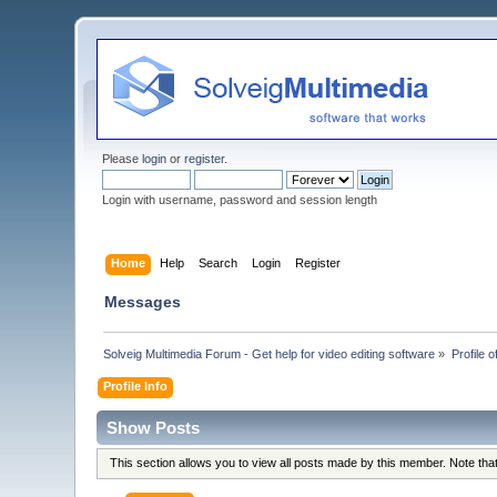
Please
login
or
register
.
Login with username, password and session length
Home
Help
Search
Login
Register
Messages
Solveig Multimedia Forum - Get help for video editing software
»
Profile 
Profile Info
Show Posts
This section allows you to view all posts made by this member. Note th