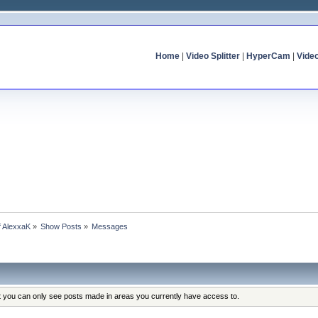
Home
|
Video Splitter
|
HyperCam
|
Vide
of AlexxaK
»
Show Posts
»
Messages
at you can only see posts made in areas you currently have access to.