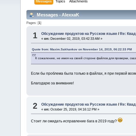
Messages
Topics
Attachments
Messages - AlexxaK
Pages: [
1
]
1
Обсуждение продуктов на Русском языке
/
Re: Квад
«
on:
December 02, 2019, 03:42:33 AM »
Quote from: Maxim.Sakhankov on November 14, 2019, 06:22:33 PM
К сожалению, не имея на своей стороне файлов для проверки, ска
Если бы проблема была только в файлах, я при первой во
Благодарю за внимание!
2
Обсуждение продуктов на Русском языке
/
Re: Квад
«
on:
October 25, 2019, 04:16:12 PM »
Стоит ли ожидать исправление бага в 2019 году?