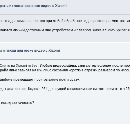
раты и глюки при резке видео с Xiaomi
ка с квадратами появляется при любой обработке видео:резка фрагментов в л
аются любым доступным мне устройством и плеером. Даже в SMMVSplitterBus
 и глюки при резке видео с Xiaomi
 Снято на Xiaomi mi9se.
Любые видеофайлы, снятые телефоном после проц
ть файл либо зависая на 0% либо сохраняя короткие отрезки размером по килоб
 Windows прекращает проигрывание почти сразу.
т аналогично. Кодек h.264 для пущей совместимости (может снимать в h.265), 
 исходное качество?