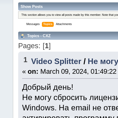
Show Posts
This section allows you to view all posts made by this member. Note that y
Messages
Topics
Attachments
Topics - CXZ
Pages: [
1
]
1
Video Splitter
/
Не мог
«
on:
March 09, 2024, 01:49:22
Добрый день!
Не могу сбросить лиценз
Windows. На email не отв
активировать программу 