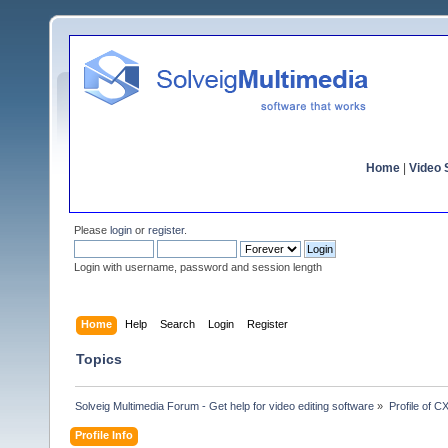
Home
|
Video S
Please
login
or
register
.
Login with username, password and session length
Home
Help
Search
Login
Register
Topics
Solveig Multimedia Forum - Get help for video editing software
»
Profile of C
Profile Info