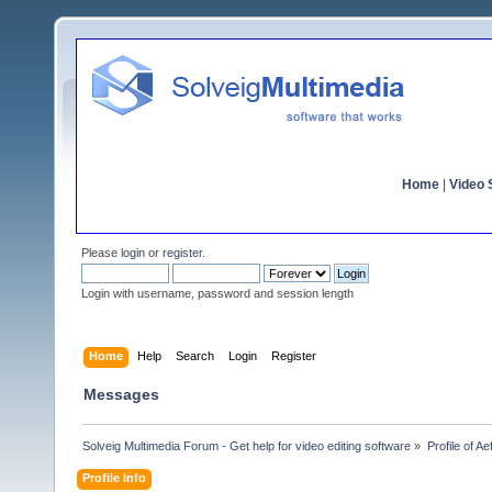
Home
|
Video S
Please
login
or
register
.
Login with username, password and session length
Home
Help
Search
Login
Register
Messages
Solveig Multimedia Forum - Get help for video editing software
»
Profile of A
Profile Info