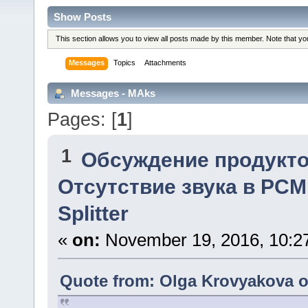
Show Posts
This section allows you to view all posts made by this member. Note that y
Messages
Topics
Attachments
Messages - MAks
Pages: [
1
]
1
Обсуждение продукто
Отсутствие звука в PCM
Splitter
«
on:
November 19, 2016, 10:2
Quote from: Olga Krovyakova o