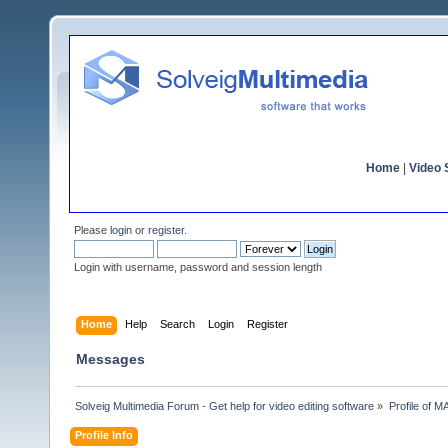
Home
|
Video S
Please
login
or
register
.
Login with username, password and session length
Home
Help
Search
Login
Register
Messages
Solveig Multimedia Forum - Get help for video editing software
»
Profile of M
Profile Info